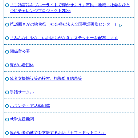
「手話言語をブルーライトで輝かせよう」市民・地域・社会をひと
つにチャレンジプロジェクト2025
第19回さがの映像祭（社会福祉法人全国手話研修センター）
「みんなにやさしいお店ちがさき」ステッカーを配布します
関係官公署
障がい者団体
障者支援施設等の検索、指導監査結果等
手話サークル
ボランティア活動団体
就労支援機関
障がい者の就労を支援するお店「カフェドットコム」