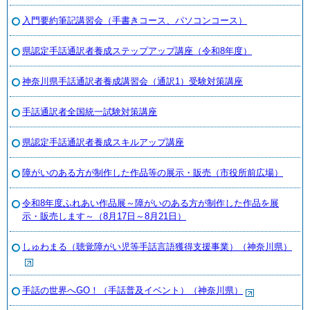
入門要約筆記講習会（手書きコース、パソコンコース）
県認定手話通訳者養成ステップアップ講座（令和8年度）
神奈川県手話通訳者養成講習会（通訳1）受験対策講座
手話通訳者全国統一試験対策講座
県認定手話通訳者養成スキルアップ講座
障がいのある方が制作した作品等の展示・販売（市役所前広場）
令和8年度ふれあい作品展～障がいのある方が制作した作品を展
示・販売します～（8月17日～8月21日）
しゅわまる（聴覚障がい児等手話言語獲得支援事業）（神奈川県）
手話の世界へGO！（手話普及イベント）（神奈川県）