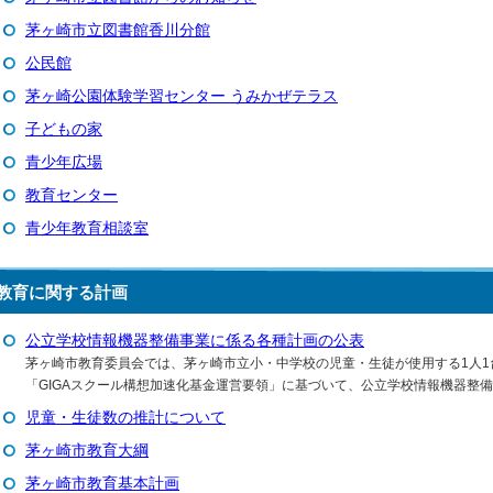
茅ヶ崎市立図書館香川分館
公民館
茅ヶ崎公園体験学習センター うみかぜテラス
子どもの家
青少年広場
教育センター
青少年教育相談室
教育に関する計画
公立学校情報機器整備事業に係る各種計画の公表
茅ヶ崎市教育委員会では、茅ヶ崎市立小・中学校の児童・生徒が使用する1人
「GIGAスクール構想加速化基金運営要領」に基づいて、公立学校情報機器整
児童・生徒数の推計について
茅ヶ崎市教育大綱
茅ヶ崎市教育基本計画