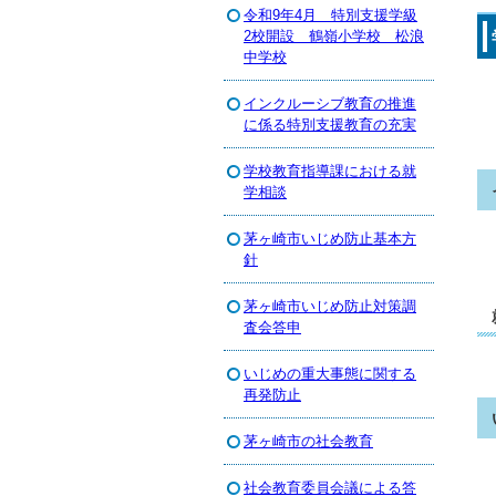
令和9年4月 特別支援学級
2校開設 鶴嶺小学校 松浪
中学校
インクルーシブ教育の推進
に係る特別支援教育の充実
学校教育指導課における就
学相談
茅ヶ崎市いじめ防止基本方
針
茅ヶ崎市いじめ防止対策調
査会答申
いじめの重大事態に関する
再発防止
茅ヶ崎市の社会教育
社会教育委員会議による答