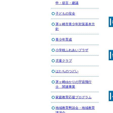
申・提言・建議
子どもの安全
茅ヶ崎市青少年対策基本方
針
青少年育成
小学校ふれあいプラザ
児童クラブ
はたちのつどい
茅ヶ崎ゆかりの宇宙飛行
士 関連事業
家庭教育応援プログラム
地域教育懇談会・地域教育
講演会