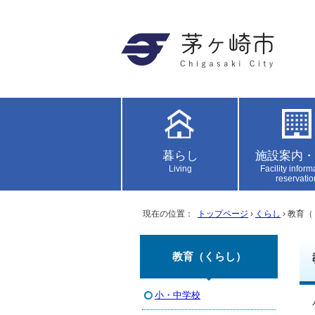
暮らし
施設案内・
Living
Facility inform
reservatio
現在の位置：
トップページ
›
くらし
› 教育
教育（くらし）
小・中学校