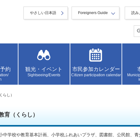
やさしい日本語
Foreigners Guide
読み
予約
観光・イベント
市民参加カレンダー
ation/
Sightseeing/Events
Citizen participation calendar
Municip
n
（くらし）
教育（くらし）
小中学校や教育基本計画、小学校ふれあいプラザ、図書館、公民館、青