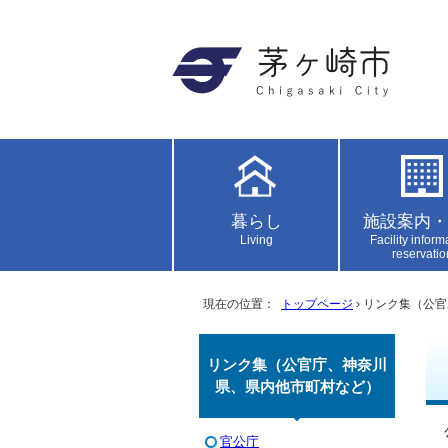
暮らし
施設案内・
Living
Facility inform
reservatio
現在の位置：
トップページ
› リンク集（公
リンク集（公官庁、神奈川
県、県内他市町村など）
官公庁