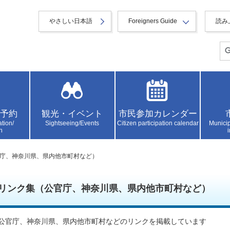
やさしい日本語
Foreigners Guide
読み
予約
観光・イベント
市民参加カレンダー
ation/
Sightseeing/Events
Citizen participation calendar
Municip
n
官庁、神奈川県、県内他市町村など）
リンク集（公官庁、神奈川県、県内他市町村など）
公官庁、神奈川県、県内他市町村などのリンクを掲載しています