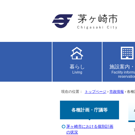
暮らし
施設案内・
Living
Facility inform
reservatio
現在の位置：
トップページ
›
市政情報
› 各
各種計画・庁議等
茅ヶ崎市における個別計画
の状況