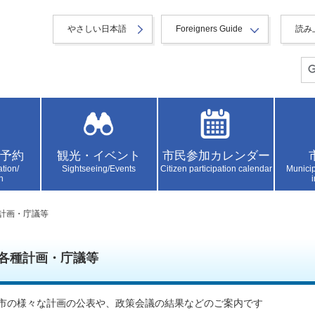
やさしい日本語
Foreigners Guide
読み
予約
観光・イベント
市民参加カレンダー
ation/
Sightseeing/Events
Citizen participation calendar
Municip
n
種計画・庁議等
各種計画・庁議等
市の様々な計画の公表や、政策会議の結果などのご案内です