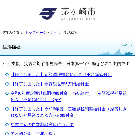
現在の位置：
トップページ
›
くらし
› 生活福祉
生活福祉
生活支援、災害に対する見舞金、日本赤十字活動などのご案内です
【終了しました】定額減税補足給付金（不足額給付）
【終了しました】非課税世帯3万円給付金
令和6年度定額減税調整給付金（当初給付）・定額減税補足給
付金（不足額給付） Q&A
【終了しました】令和6年度 定額減税調整給付金（減税しき
れないと見込まれる方への給付金）
年末年始の自立相談窓口について
茅ヶ崎公園「平和の礎」