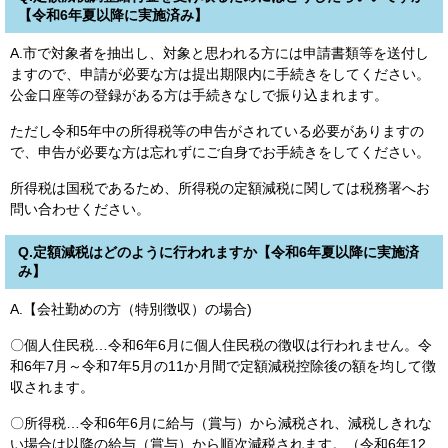
【令和6年夏以降に実施済み】
A.市で対象者を抽出し、対象と思われる方には申請書類等を送付し
ますので、申請が必要な方は提出期限内に手続きをしてください。
公金口座等の登録がある方は手続きなしで振り込まれます。
ただし令和5年中の所得税等の申告がされている必要がありますの
で、申告が必要な方は忘れずにご自身でお手続きをしてください。
所得税は国税であるため、所得税の定額減税に関しては税務署へお
問い合わせください。
Q.定額減税はどのように行われますか【令和6年夏以降に実施済
み】
A.【会社勤めの方（特別徴収）の場合)
〇個人住民税…令和6年6月に個人住民税の徴収は行われません。令
和6年7月～令和7年5月の11か月間で定額減税控除後の額を均して徴
収されます。
〇所得税…令和6年6月に給与（賞与）から減税され、減税しきれな
い場合は以降の給与（賞与）から順次減税されます。（令和6年12