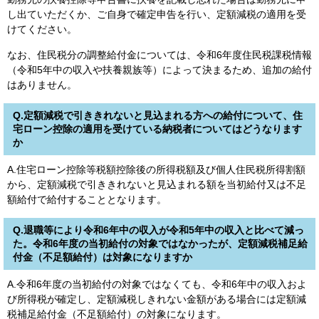
し出ていただくか、ご自身で確定申告を行い、定額減税の適用を受
けてください。
なお、住民税分の調整給付金については、令和6年度住民税課税情報
（令和5年中の収入や扶養親族等）によって決まるため、追加の給付
はありません。
Q.定額減税で引ききれないと見込まれる方への給付について、住
宅ローン控除の適用を受けている納税者についてはどうなります
か
A.住宅ローン控除等税額控除後の所得税額及び個人住民税所得割額
から、定額減税で引ききれないと見込まれる額を当初給付又は不足
額給付で給付することとなります。
Q.退職等により令和6年中の収入が令和5年中の収入と比べて減っ
た。令和6年度の当初給付の対象ではなかったが、定額減税補足給
付金（不足額給付）は対象になりますか
A.令和6年度の当初給付の対象ではなくても、令和6年中の収入およ
び所得税が確定し、定額減税しきれない金額がある場合には定額減
税補足給付金（不足額給付）の対象になります。