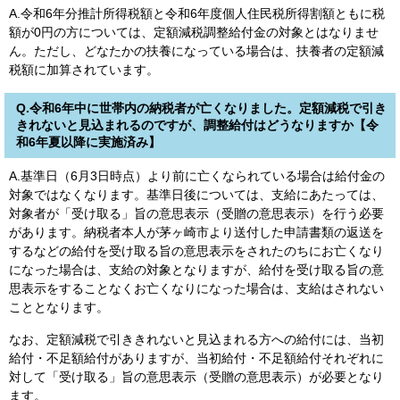
A.令和6年分推計所得税額と令和6年度個人住民税所得割額ともに税
額が0円の方については、定額減税調整給付金の対象とはなりませ
ん。ただし、どなたかの扶養になっている場合は、扶養者の定額減
税額に加算されています。
Q.令和6年中に世帯内の納税者が亡くなりました。定額減税で引き
きれないと見込まれるのですが、調整給付はどうなりますか【令
和6年夏以降に実施済み】
A.基準日（6月3日時点）より前に亡くなられている場合は給付金の
対象ではなくなります。基準日後については、支給にあたっては、
対象者が「受け取る」旨の意思表示（受贈の意思表示）を行う必要
があります。納税者本人が茅ヶ崎市より送付した申請書類の返送を
するなどの給付を受け取る旨の意思表示をされたのちにお亡くなり
になった場合は、支給の対象となりますが、給付を受け取る旨の意
思表示をすることなくお亡くなりになった場合は、支給はされない
こととなります。
なお、定額減税で引ききれないと見込まれる方への給付には、当初
給付・不足額給付がありますが、当初給付・不足額給付それぞれに
対して「受け取る」旨の意思表示（受贈の意思表示）が必要となり
ます。