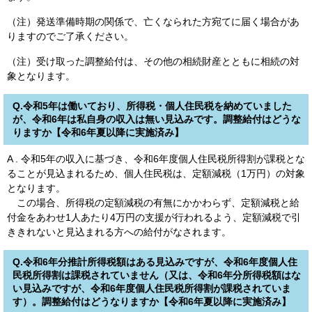
（注）発送準備時期の関係で、亡くなられた方宛てに届く場合があ
りますのでご了承ください。
（注）受け取った調整給付は、その他の相続財産とともに相続の対
象となります。
Q.令和5年は働いており、所得税・個人住民税を納めていました
が、令和6年は私自身の収入は無い見込みです。調整給付はどうな
りますか【令和6年夏以降に実施済み】
A . 令和5年の収入に基づき、令和6年度個人住民税所得割が課税とな
ることが見込まれるため、個人住民税は、定額減税（1万円）の対象
となります。
この場合、所得税の定額減税の有無にかかわらず、定額減税と給
付金をあわせ1人あたり4万円の支援が行われるよう、定額減税で引
ききれないと見込まれる方への給付がなされます。
Q.令和6年分推計所得税額はある見込みですが、令和6年度個人住
民税所得割は課税されていません（又は、令和6年分所得税額はな
い見込みですが、令和6年度個人住民税所得割が課税されていま
す）。調整給付はどうなりますか【令和6年夏以降に実施済み】