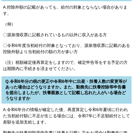
A.控除外額の記載があっても、給付の対象とならない場合がありま
す。
（例）
〇源泉徴収票に記載されているもの以外に収入がある方
〇令和6年度当初給付の対象となっており、源泉徴収票に記載のある
控除外額より当初給付の額の方が多い方
（注）税額確定後再算定をしますので、確定申告等をする予定の方
は期限内に手続きを済ませてください。
Q.令和6年分の税の更正や令和6年中に出産・扶養人数の変更等が
あった場合はどうなりますか。また、勤務先に扶養控除等申告書
を提出しましたが、扶養親族として記載し忘れた人がいる場合ど
うなりますか
A.令和6年分の情報が確定した後、再度算定し令和6年夏頃に行われ
た当初給付額に不足が生じる場合には、令和7年に不足額給付として
差額を追加支給します。
勤務先の扶養控除等申告書に扶養を記載し忘れた場合は勤務先に申