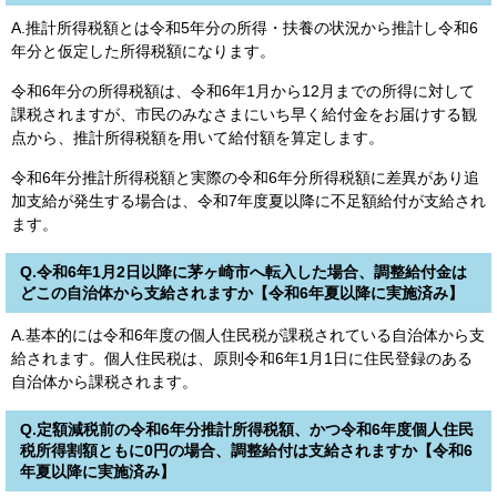
A.推計所得税額とは令和5年分の所得・扶養の状況から推計し令和6
年分と仮定した所得税額になります。
令和6年分の所得税額は、令和6年1月から12月までの所得に対して
課税されますが、市民のみなさまにいち早く給付金をお届けする観
点から、推計所得税額を用いて給付額を算定します。
令和6年分推計所得税額と実際の令和6年分所得税額に差異があり追
加支給が発生する場合は、令和7年度夏以降に不足額給付が支給され
ます。
Q.令和6年1月2日以降に茅ヶ崎市へ転入した場合、調整給付金は
どこの自治体から支給されますか【令和6年夏以降に実施済み】
A.基本的には令和6年度の個人住民税が課税されている自治体から支
給されます。個人住民税は、原則令和6年1月1日に住民登録のある
自治体から課税されます。
Q.定額減税前の令和6年分推計所得税額、かつ令和6年度個人住民
税所得割額ともに0円の場合、調整給付は支給されますか【令和6
年夏以降に実施済み】