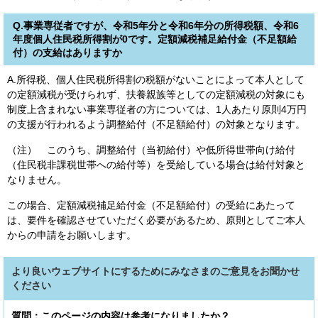
Q.事業専従者ですが、令和5年分と令和6年分の所得税額、令和6
年度個人住民税所得割が0です。定額減税補足給付金（不足額給
付）の支給はありますか
A.所得税、個人住民税所得割の税額がないことによって本人として
の定額減税が受けられず、扶養親族等としての定額減税の対象にも
制度上含まれない事業専従者の方については、1人あたり原則4万円
の支援が行われるよう調整給付（不足額給付）の対象となります。
（注） このうち、調整給付（当初給付）や低所得世帯向け給付
（住民税非課税世帯への給付等）を受給している場合は給付対象と
なりません。
この場合、定額減税補足給付金（不足額給付）の受給にあたって
は、要件を確認させていただく必要があるため、原則としてご本人
からの申請をお願いします。
より良いウェブサイトにするためにみなさまのご意見をお聞かせ
ください
質問：このページの内容は参考になりましたか？