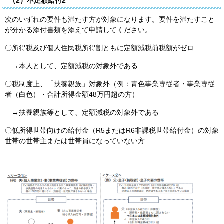
（2）不足額給付2
次のいずれの要件も満たす方が対象になります。要件を満たすこと
が分かる添付書類を添えて申請してください。
〇所得税及び個人住民税所得割ともに定額減税前税額がゼロ
→本人として、定額減税の対象外である
〇税制度上、「扶養親族」対象外（例：青色事業専従者・事業専従
者（白色）・合計所得金額48万円超の方）
→扶養親族等として、定額減税の対象外である
〇低所得世帯向けの給付金（R5またはR6非課税世帯給付金）の対象
世帯の世帯主または世帯員になっていない方