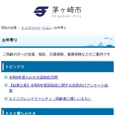
現在の位置：
トップページ
›
くらし
› お年寄り
お年寄り
ご高齢の方への支援、福祉、介護保険、健康保険などのご案内です
トピックス
令和8年度ちがさき認知症月間
【結果公表】令和6年度認知症に関する住民向けアンケート結
果
エイジフレンドリーシティ（高齢者に優しいまち）
ささえ愛ちがさき