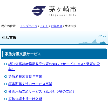
現在の位置：
トップページ
›
くらし
›
お年寄り
› 生活支援
生活支援
家族介護支援サービス
認知症高齢者早期発見位置お知らせサービス（GPS装置の貸
与）
緊急通報装置貸与事業
寝具類等丸洗いサービス事業
介護用品支給サービス（紙おむつ等の支給）
家族介護支援一時入所