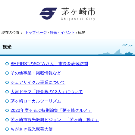
現在の位置：
トップページ
›
観光・イベント
› 観光
観光
BE:FIRSTのSOTA さん、市長を表敬訪問
その他事業・掲載情報など
シェアサイクル事業について
大河ドラマ「鎌倉殿の13人」について
茅ヶ崎ローカルツーリズム
2020年度るるぶ特別編集「茅ヶ崎グルメ」
茅ヶ崎市観光振興ビジョン 「茅ヶ崎、動く」
ちがさき観光親善大使