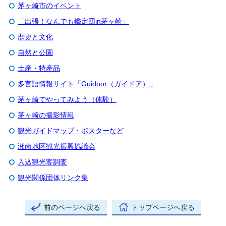
茅ヶ崎市のイベント
「出張！なんでも鑑定団in茅ヶ崎」
歴史と文化
自然と公園
土産・特産品
多言語情報サイト「Guidoor（ガイドア）」
茅ヶ崎でやってみよう（体験）
茅ヶ崎の撮影情報
観光ガイドマップ・ポスターなど
湘南地区観光振興協議会
入込観光客調査
観光関係団体リンク集
前のページへ戻る
トップページへ戻る