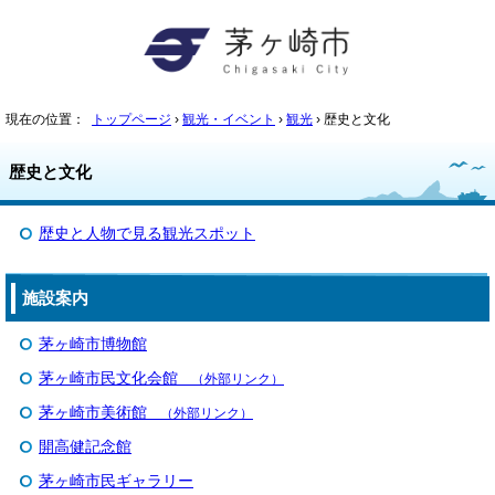
現在の位置：
トップページ
›
観光・イベント
›
観光
› 歴史と文化
歴史と文化
歴史と人物で見る観光スポット
施設案内
茅ヶ崎市博物館
茅ヶ崎市民文化会館
（外部リンク）
茅ヶ崎市美術館
（外部リンク）
開高健記念館
茅ヶ崎市民ギャラリー