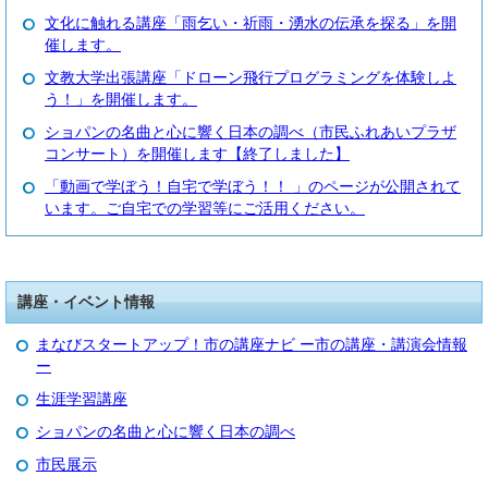
文化に触れる講座「雨乞い・祈雨・湧水の伝承を探る」を開
催します。
文教大学出張講座「ドローン飛行プログラミングを体験しよ
う！」を開催します。
ショパンの名曲と心に響く日本の調べ（市民ふれあいプラザ
コンサート）を開催します【終了しました】
「動画で学ぼう！自宅で学ぼう！！ 」のページが公開されて
います。ご自宅での学習等にご活用ください。
講座・イベント情報
まなびスタートアップ！市の講座ナビ ー市の講座・講演会情報
ー
生涯学習講座
ショパンの名曲と心に響く日本の調べ
市民展示