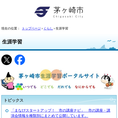
現在の位置：
トップページ
›
くらし
› 生涯学習
生涯学習
トピックス
「まなびスタートアップ！ 市の講座ナビ」 市の講座・講
演会情報を種類別にまとめて公開しています。