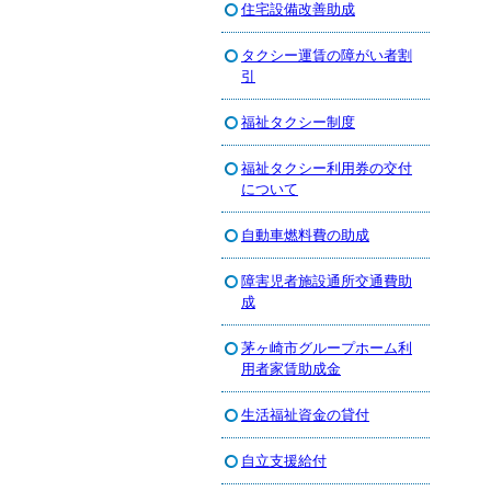
住宅設備改善助成
タクシー運賃の障がい者割
引
福祉タクシー制度
福祉タクシー利用券の交付
について
自動車燃料費の助成
障害児者施設通所交通費助
成
茅ヶ崎市グループホーム利
用者家賃助成金
生活福祉資金の貸付
自立支援給付