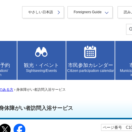
やさしい日本語
Foreigners Guide
読み
予約
観光・イベント
市民参加カレンダー
ation/
Sightseeing/Events
Citizen participation calendar
Municip
n
のある方
› 身体障がい者訪問入浴サービス
身体障がい者訪問入浴サービス
ページ番号 C100