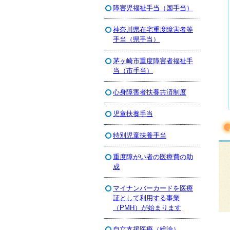
障害児福祉手当（国手当）
神奈川県在宅重度障害者等
手当（県手当）
茅ヶ崎市重度障害者福祉手
当（市手当）
心身障害者扶養共済制度
児童扶養手当
特別児童扶養手当
重度障がい者の医療費の助
成
マイナンバーカードを医療
証として利用する事業
（PMH）が始まります
自立支援医療（総論）