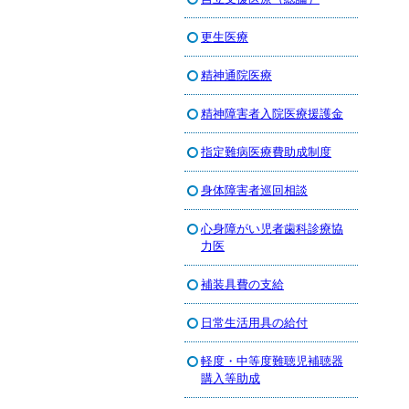
更生医療
精神通院医療
精神障害者入院医療援護金
指定難病医療費助成制度
身体障害者巡回相談
心身障がい児者歯科診療協
力医
補装具費の支給
日常生活用具の給付
軽度・中等度難聴児補聴器
購入等助成