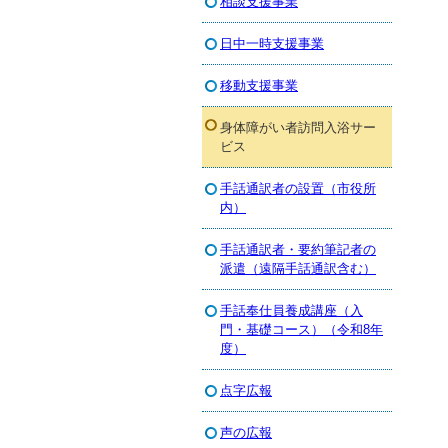
相談支援事業
日中一時支援事業
移動支援事業
身体障がい者訪問入浴サー
ビス
手話通訳者の設置（市役所
内）
手話通訳者・要約筆記者の
派遣（遠隔手話通訳含む）
手話奉仕員養成講座（入
門・基礎コース）（令和8年
度）
点字広報
声の広報