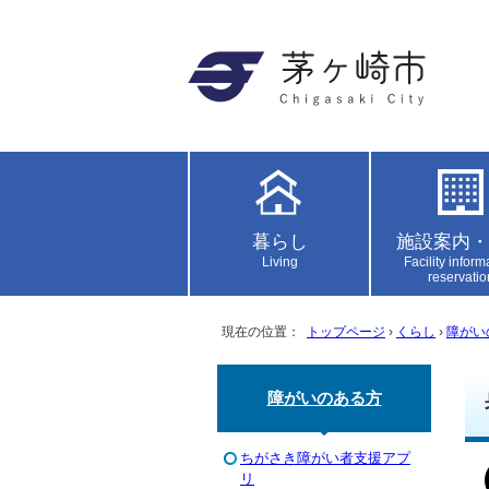
暮らし
施設案内・
Living
Facility inform
reservatio
現在の位置：
トップページ
›
くらし
›
障がい
障がいのある方
ちがさき障がい者支援アプ
リ