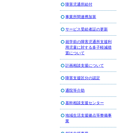
障害児通所給付
事業所間連携加算
サービス受給者証の更新
就学前の障害児通所支援利
用児童に対する多子軽減措
置について
計画相談支援について
障害支援区分の認定
通院等介助
基幹相談支援センター
地域生活支援拠点等整備事
業