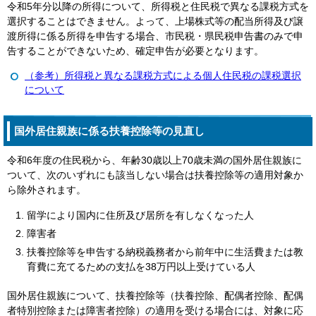
令和5年分以降の所得について、所得税と住民税で異なる課税方式を
選択することはできません。よって、上場株式等の配当所得及び譲
渡所得に係る所得を申告する場合、市民税・県民税申告書のみで申
告することができないため、確定申告が必要となります。
（参考）所得税と異なる課税方式による個人住民税の課税選択
について
国外居住親族に係る扶養控除等の見直し
令和6年度の住民税から、年齢30歳以上70歳未満の国外居住親族に
ついて、次のいずれにも該当しない場合は扶養控除等の適用対象か
ら除外されます。
留学により国内に住所及び居所を有しなくなった人
障害者
扶養控除等を申告する納税義務者から前年中に生活費または教
育費に充てるための支払を38万円以上受けている人
国外居住親族について、扶養控除等（扶養控除、配偶者控除、配偶
者特別控除または障害者控除）の適用を受ける場合には、対象に応