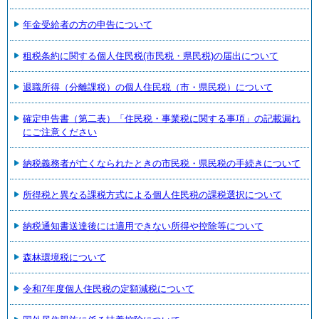
年金受給者の方の申告について
租税条約に関する個人住民税(市民税・県民税)の届出について
退職所得（分離課税）の個人住民税（市・県民税）について
確定申告書（第二表）「住民税・事業税に関する事項」の記載漏れ
にご注意ください
納税義務者が亡くなられたときの市民税・県民税の手続きについて
所得税と異なる課税方式による個人住民税の課税選択について
納税通知書送達後には適用できない所得や控除等について
森林環境税について
令和7年度個人住民税の定額減税について