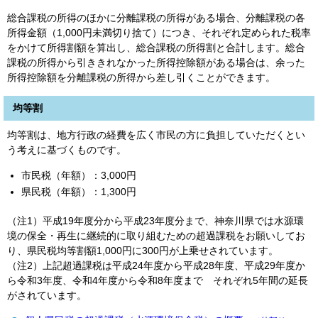
総合課税の所得のほかに分離課税の所得がある場合、分離課税の各
所得金額（1,000円未満切り捨て）につき、それぞれ定められた税率
をかけて所得割額を算出し、総合課税の所得割と合計します。総合
課税の所得から引ききれなかった所得控除額がある場合は、余った
所得控除額を分離課税の所得から差し引くことができます。
均等割
均等割は、地方行政の経費を広く市民の方に負担していただくとい
う考えに基づくものです。
市民税（年額）：3,000円
県民税（年額）：1,300円
（注1）平成19年度分から平成23年度分まで、神奈川県では水源環
境の保全・再生に継続的に取り組むための超過課税をお願いしてお
り、県民税均等割額1,000円に300円が上乗せされています。
（注2）上記超過課税は平成24年度から平成28年度、平成29年度か
ら令和3年度、令和4年度から令和8年度まで それぞれ5年間の延長
がされています。