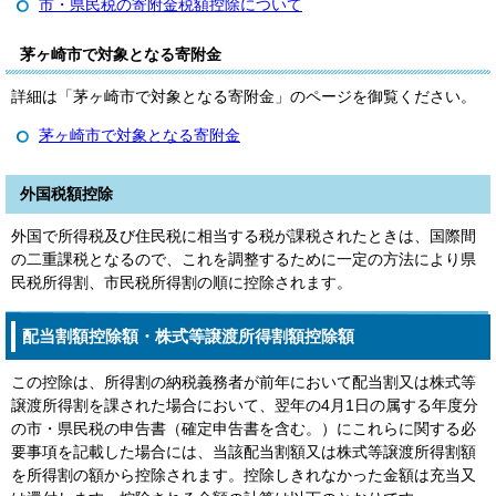
市・県民税の寄附金税額控除について
茅ヶ崎市で対象となる寄附金
詳細は「茅ヶ崎市で対象となる寄附金」のページを御覧ください。
茅ヶ崎市で対象となる寄附金
外国税額控除
外国で所得税及び住民税に相当する税が課税されたときは、国際間
の二重課税となるので、これを調整するために一定の方法により県
民税所得割、市民税所得割の順に控除されます。
配当割額控除額・株式等譲渡所得割額控除額
この控除は、所得割の納税義務者が前年において配当割又は株式等
譲渡所得割を課された場合において、翌年の4月1日の属する年度分
の市・県民税の申告書（確定申告書を含む。）にこれらに関する必
要事項を記載した場合には、当該配当割額又は株式等譲渡所得割額
を所得割の額から控除されます。控除しきれなかった金額は充当又