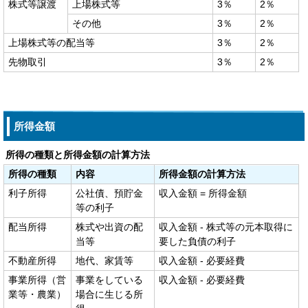
株式等譲渡
上場株式等
3％
2％
その他
3％
2％
上場株式等の配当等
3％
2％
先物取引
3％
2％
所得金額
所得の種類と所得金額の計算方法
所得の種類
内容
所得金額の計算方法
利子所得
公社債、預貯金
収入金額 = 所得金額
等の利子
配当所得
株式や出資の配
収入金額 - 株式等の元本取得に
当等
要した負債の利子
不動産所得
地代、家賃等
収入金額 - 必要経費
事業所得（営
事業をしている
収入金額 - 必要経費
業等・農業）
場合に生じる所