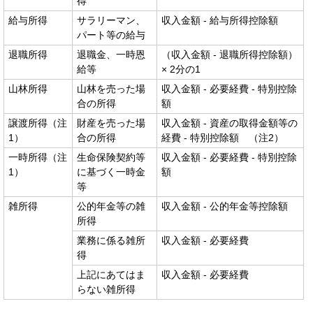
得
給与所得
サラリーマン、
収入金額 - 給与所得控除額
パート等の給与
退職所得
退職金、一時恩
（収入金額 - 退職所得控除額）
給等
× 2分の1
山林所得
山林を売った場
収入金額 - 必要経費 - 特別控除
合の所得
額
譲渡所得（注
財産を売った場
収入金額 - 資産の取得金額等の
1）
合の所得
経費 - 特別控除額 （注2）
一時所得（注
生命保険契約等
収入金額 - 必要経費 - 特別控除
1）
に基づく一時金
額
等
雑所得
公的年金等の雑
収入金額 - 公的年金等控除額
所得
業務に係る雑所
収入金額 - 必要経費
得
上記にあてはま
収入金額 - 必要経費
らない雑所得