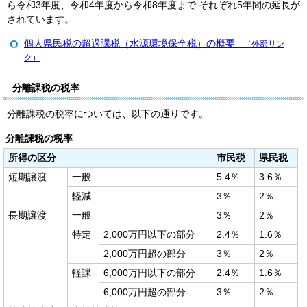
ら令和3年度、令和4年度から令和8年度まで それぞれ5年間の延長が
されています。
個人県民税の超過課税（水源環境保全税）の概要
（外部リン
ク）
分離課税の税率
分離課税の税率については、以下の通りです。
分離課税の税率
所得の区分
市民税
県民税
短期譲渡
一般
5.4％
3.6％
軽減
3％
2％
長期譲渡
一般
3％
2％
特定
2,000万円以下の部分
2.4％
1.6％
2,000万円超の部分
3％
2％
軽課
6,000万円以下の部分
2.4％
1.6％
6,000万円超の部分
3％
2％