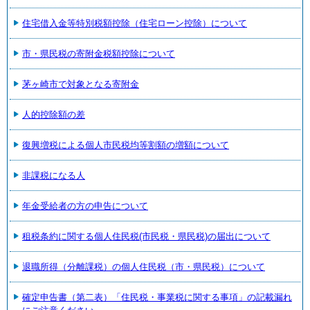
住宅借入金等特別税額控除（住宅ローン控除）について
市・県民税の寄附金税額控除について
茅ヶ崎市で対象となる寄附金
人的控除額の差
復興増税による個人市民税均等割額の増額について
非課税になる人
年金受給者の方の申告について
租税条約に関する個人住民税(市民税・県民税)の届出について
退職所得（分離課税）の個人住民税（市・県民税）について
確定申告書（第二表）「住民税・事業税に関する事項」の記載漏れ