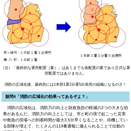
（注）「最終的な署所配置（案）」はあくまでも仮配置の案であり正式な署
所配置ではありません。
消防の広域化後、最終的には1本部1署2分署5出張所の組織になるのさ！
疑問4「消防の広域化の効果ってあるぞよ？」
消防の広域化は、消防力の向上と財政負担の軽減の2つの大きな効
果があるんだ。消防力の向上としては、市と町の境で起こった災害
や救急の現場への到着時間が最大3.5分早くなることや、待機してい
る部隊が増えて、たくさんの119番通報に備えられることで出動の