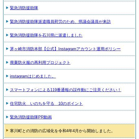
緊急消防援助隊
緊急消防援助隊派遣職員慰労のため、県議会議員が来訪
緊急消防援助隊を石川県に派遣しました
茅ヶ崎市消防本部【公式】Instagramアカウント運用ポリシー
廃棄防火服の再利用プロジェクト
instagramはじめました。
スマートフォンによる119番通報の誤作動にご注意ください！
住宅防火 いのちを守る 10のポイント
緊急消防援助隊PR動画
寒川町との消防の広域化を令和4年4月から開始しました。