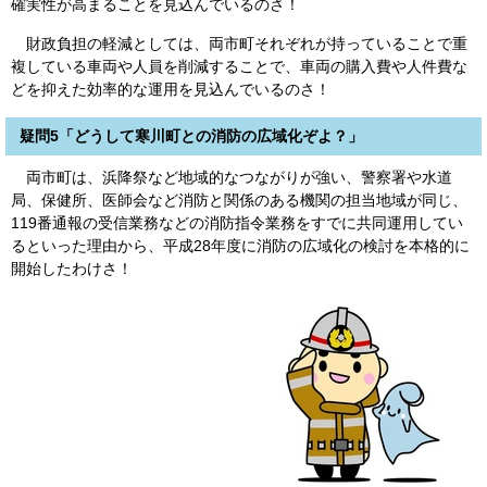
確実性が高まることを見込んでいるのさ！
財政負担の軽減としては、両市町それぞれが持っていることで重
複している車両や人員を削減することで、車両の購入費や人件費な
どを抑えた効率的な運用を見込んでいるのさ！
疑問5「どうして寒川町との消防の広域化ぞよ？」
両市町は、浜降祭など地域的なつながりが強い、警察署や水道
局、保健所、医師会など消防と関係のある機関の担当地域が同じ、
119番通報の受信業務などの消防指令業務をすでに共同運用してい
るといった理由から、平成28年度に消防の広域化の検討を本格的に
開始したわけさ！