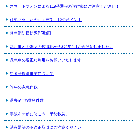
スマートフォンによる119番通報の誤作動にご注意ください！
住宅防火 いのちを守る 10のポイント
緊急消防援助隊PR動画
寒川町との消防の広域化を令和4年4月から開始しました。
救急車の適正な利用をお願いいたします
患者等搬送事業について
昨年の救急件数
過去5年の救急件数
事故を未然に防ごう「予防救急」
消火器等の不適正取引にご注意ください