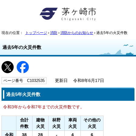
現在の位置：
トップページ
›
消防
›
消防からのお知らせ
› 過去5年の火災件数
過去5年の火災件数
ページ番号 C1032535
更新日 令和8年6月17日
過去5年火災件数
令和3年から令和7年までの火災件数です。
合計
建物
林野
車両
その他の
件数
火災
火災
火災
火災
令和
38
28
-
4
6