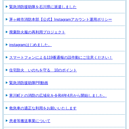
緊急消防援助隊を石川県に派遣しました
茅ヶ崎市消防本部【公式】Instagramアカウント運用ポリシー
廃棄防火服の再利用プロジェクト
instagramはじめました。
スマートフォンによる119番通報の誤作動にご注意ください！
住宅防火 いのちを守る 10のポイント
緊急消防援助隊PR動画
寒川町との消防の広域化を令和4年4月から開始しました。
救急車の適正な利用をお願いいたします
患者等搬送事業について