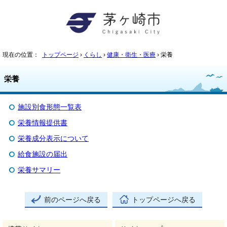
現在の位置：
トップページ
›
くらし
›
健康・衛生・医療
› 栄養
栄養
施設別食形態一覧表
栄養情報提供書
栄養成分表示について
給食施設の届出
栄養サマリー
前のページへ戻る
トップページへ戻る