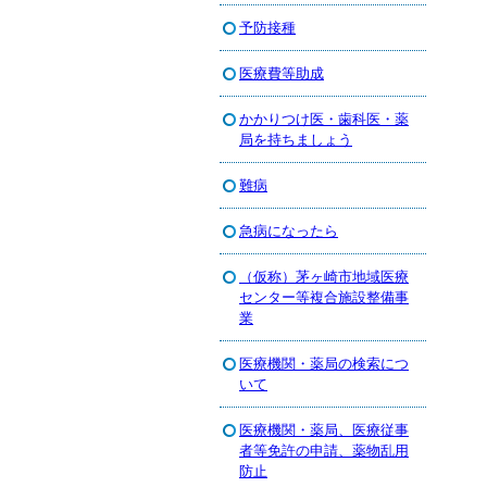
予防接種
医療費等助成
かかりつけ医・歯科医・薬
局を持ちましょう
難病
急病になったら
（仮称）茅ヶ崎市地域医療
センター等複合施設整備事
業
医療機関・薬局の検索につ
いて
医療機関・薬局、医療従事
者等免許の申請、薬物乱用
防止