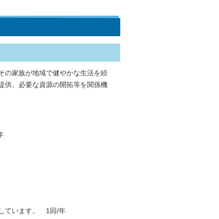
その家族が地域で健やかな生活を続
提供、必要な資源の開拓等を関係機
年
ています。 1回/年