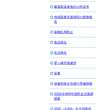
麻薬取扱者免許の申請等
地域医療支援病院の業務報
告
薬物乱用防止
食品衛生
生活衛生
茅ヶ崎市保健所
栄養
保健所政令市移行準備情報
2026(令和8)年国民生活基礎
調査
2026（令和8）年全国家庭