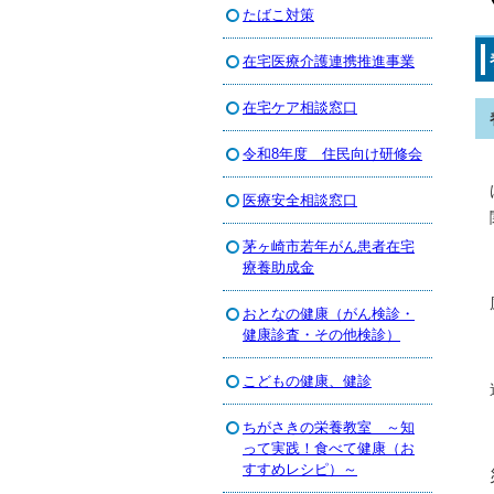
たばこ対策
在宅医療介護連携推進事業
在宅ケア相談窓口
令和8年度 住民向け研修会
医療安全相談窓口
茅ヶ崎市若年がん患者在宅
療養助成金
おとなの健康（がん検診・
健康診査・その他検診）
こどもの健康、健診
ちがさきの栄養教室 ～知
って実践！食べて健康（お
すすめレシピ）～