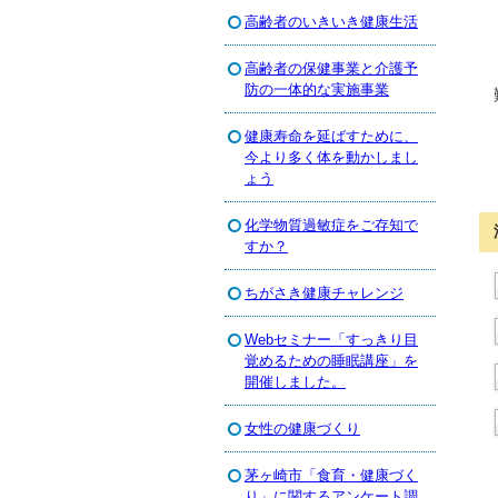
高齢者のいきいき健康生活
高齢者の保健事業と介護予
防の一体的な実施事業
健康寿命を延ばすために、
今より多く体を動かしまし
ょう
化学物質過敏症をご存知で
すか？
ちがさき健康チャレンジ
Webセミナー「すっきり目
覚めるための睡眠講座」を
開催しました。
女性の健康づくり
茅ヶ崎市「食育・健康づく
り」に関するアンケート調