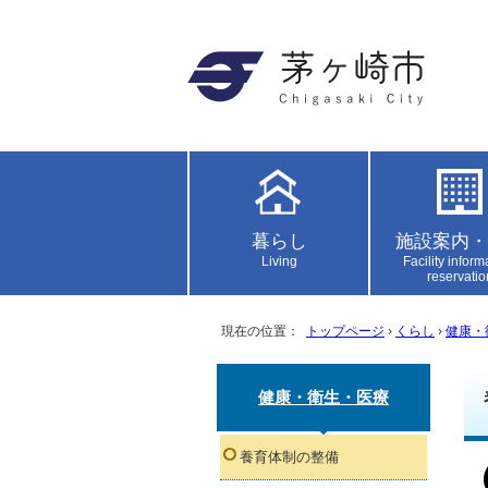
暮らし
施設案内・
Living
Facility inform
reservatio
現在の位置：
トップページ
›
くらし
›
健康・
健康・衛生・医療
養育体制の整備