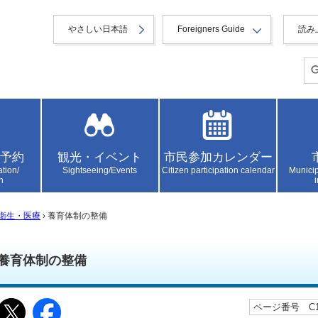
やさしい日本語
Foreigners Guide
読み
予約
観光・イベント
市民参加カレンダー
ation/
Sightseeing/Events
Citizen participation calendar
Municip
n
衛生・医療
› 養育体制の整備
養育体制の整備
ページ番号 C10