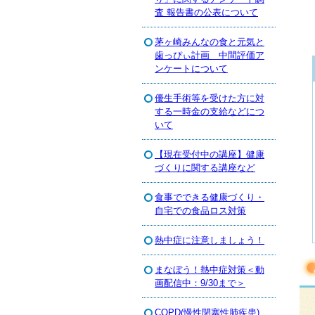
査 報告書の公表について
茅ヶ崎みんなの食と元気と
歯っぴぃ計画 中間評価ア
ンケートについて
優生手術等を受けた方に対
する一時金の支給などにつ
いて
【現在受付中の講座】健康
づくりに関する講座など
食事でできる健康づくり・
自宅での食品ロス対策
熱中症に注意しましょう！
まなぼう！熱中症対策＜動
画配信中：9/30まで＞
COPD(慢性閉塞性肺疾患)