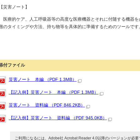
【災害ノート】
医療的ケア、人工呼吸器等の高度な医療機器とそれに付随する機器を
難のタイミングや方法、持ち物等を具体的に準備するためのツールです
添付ファイル
災害ノート 本編 （PDF 1.3MB）
【記入例】災害ノート 本編 （PDF 1.3MB）
災害ノート 資料編 （PDF 846.2KB）
【記入例】災害ノート 資料編 （PDF 945.0KB）
ご利用になるには、Adobe社 Acrobat Reader 4.0以降のバージョンが必要で