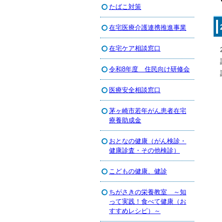
たばこ対策
在宅医療介護連携推進事業
在宅ケア相談窓口
令和8年度 住民向け研修会
医療安全相談窓口
茅ヶ崎市若年がん患者在宅
療養助成金
おとなの健康（がん検診・
健康診査・その他検診）
こどもの健康、健診
ちがさきの栄養教室 ～知
って実践！食べて健康（お
すすめレシピ）～