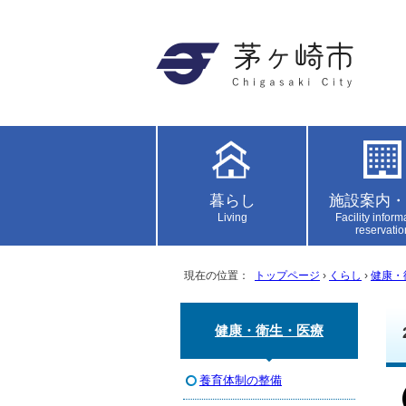
暮らし
施設案内・
Living
Facility inform
reservatio
現在の位置：
トップページ
›
くらし
›
健康・
健康・衛生・医療
養育体制の整備