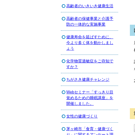
高齢者のいきいき健康生活
高齢者の保健事業と介護予
防の一体的な実施事業
健康寿命を延ばすために、
今より多く体を動かしまし
ょう
化学物質過敏症をご存知で
すか？
ちがさき健康チャレンジ
Webセミナー「すっきり目
覚めるための睡眠講座」を
開催しました。
女性の健康づくり
茅ヶ崎市「食育・健康づく
り」に関するアンケート調