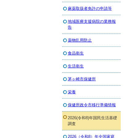
麻薬取扱者免許の申請等
地域医療支援病院の業務報
告
薬物乱用防止
食品衛生
生活衛生
茅ヶ崎市保健所
栄養
保健所政令市移行準備情報
2026(令和8)年国民生活基礎
調査
2026（令和8）年全国家庭