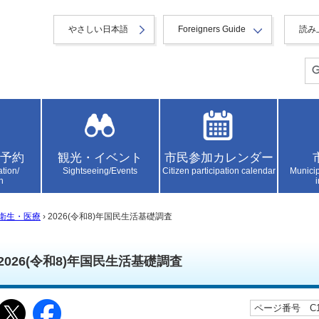
やさしい日本語
Foreigners Guide
読み
予約
観光・イベント
市民参加カレンダー
ation/
Sightseeing/Events
Citizen participation calendar
Municip
n
衛生・医療
› 2026(令和8)年国民生活基礎調査
2026(令和8)年国民生活基礎調査
ページ番号 C10