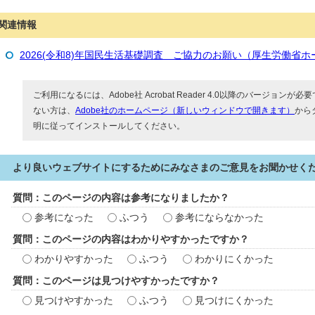
関連情報
2026(令和8)年国民生活基礎調査 ご協力のお願い（厚生労働省
ご利用になるには、Adobe社 Acrobat Reader 4.0以降のバージョンが必要で
ない方は、
Adobe社のホームページ（新しいウィンドウで開きます）
から
明に従ってインストールしてください。
より良いウェブサイトにするためにみなさまのご意見をお聞かせく
質問：このページの内容は参考になりましたか？
参考になった
ふつう
参考にならなかった
質問：このページの内容はわかりやすかったですか？
わかりやすかった
ふつう
わかりにくかった
質問：このページは見つけやすかったですか？
見つけやすかった
ふつう
見つけにくかった