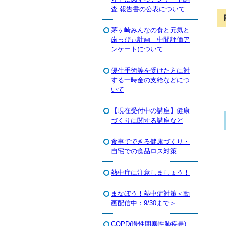
査 報告書の公表について
茅ヶ崎みんなの食と元気と
歯っぴぃ計画 中間評価ア
ンケートについて
優生手術等を受けた方に対
する一時金の支給などにつ
いて
【現在受付中の講座】健康
づくりに関する講座など
食事でできる健康づくり・
自宅での食品ロス対策
熱中症に注意しましょう！
まなぼう！熱中症対策＜動
画配信中：9/30まで＞
COPD(慢性閉塞性肺疾患)