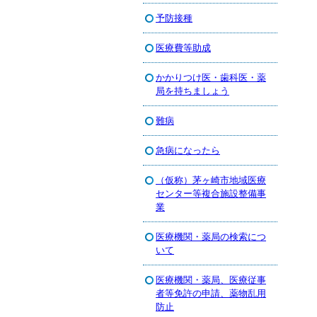
予防接種
医療費等助成
かかりつけ医・歯科医・薬
局を持ちましょう
難病
急病になったら
（仮称）茅ヶ崎市地域医療
センター等複合施設整備事
業
医療機関・薬局の検索につ
いて
医療機関・薬局、医療従事
者等免許の申請、薬物乱用
防止