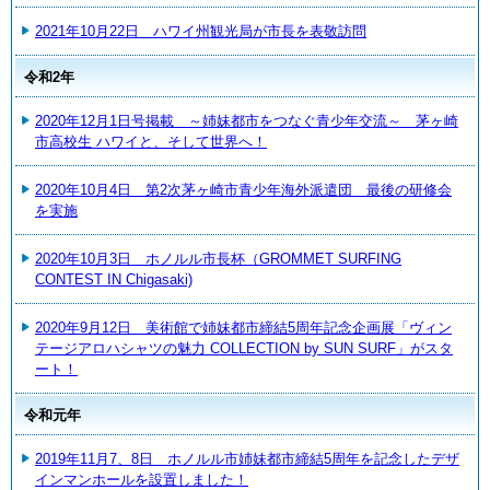
2021年10月22日 ハワイ州観光局が市長を表敬訪問
令和2年
2020年12月1日号掲載 ～姉妹都市をつなぐ青少年交流～ 茅ヶ崎
市高校生 ハワイと、そして世界へ！
2020年10月4日 第2次茅ヶ崎市青少年海外派遣団 最後の研修会
を実施
2020年10月3日 ホノルル市長杯（GROMMET SURFING
CONTEST IN Chigasaki)
2020年9月12日 美術館で姉妹都市締結5周年記念企画展「ヴィン
テージアロハシャツの魅力 COLLECTION by SUN SURF」がスタ
ート！
令和元年
2019年11月7、8日 ホノルル市姉妹都市締結5周年を記念したデザ
インマンホールを設置しました！