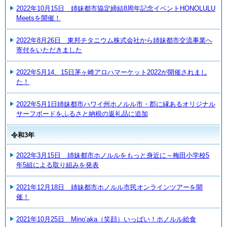
2022年10月15日 姉妹都市協定締結8周年記念イベントHONOLULU
Meetsを開催！
2022年8月26日 東邦チタニウム株式会社から姉妹都市交流事業へ
寄付をいただきました
2022年5月14、15日茅ヶ崎アロハマーケット2022が開催されまし
た！
2022年5月1日姉妹都市ハワイ州ホノルル市・郡に縁あるオリジナル
サーフボードをふるさと納税の返礼品に追加
令和3年
2022年3月15日 姉妹都市ホノルルをもっと身近に～梅田小学校5
年5組による取り組みを発表
2021年12月18日 姉妹都市ホノルル市民オンラインツアーを開
催！
2021年10月25日 Mino’aka（笑顔）いっぱい！ホノルル給食