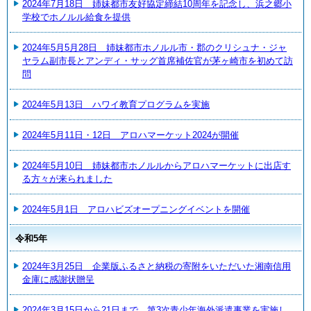
2024年7月18日 姉妹都市友好協定締結10周年を記念し、浜之郷小
学校でホノルル給食を提供
2024年5月5月28日 姉妹都市ホノルル市・郡のクリシュナ・ジャ
ヤラム副市長とアンディ・サッグ首席補佐官が茅ヶ崎市を初めて訪
問
2024年5月13日 ハワイ教育プログラムを実施
2024年5月11日・12日 アロハマーケット2024が開催
2024年5月10日 姉妹都市ホノルルからアロハマーケットに出店す
る方々が来られました
2024年5月1日 アロハビズオープニングイベントを開催
令和5年
2024年3月25日 企業版ふるさと納税の寄附をいただいた湘南信用
金庫に感謝状贈呈
2024年3月15日から21日まで 第3次青少年海外派遣事業を実施し