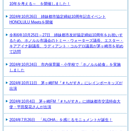
10年を考える～ を開催しました！
2024年10月26日 姉妹都市協定締結10周年記念イベント
HONOLULU Meetsを開催
令和6年10月25日～27日 姉妹都市友好協定締結10周年をお祝いす
るため、ホノルル市議会のトミー・ウォーターズ議長、エスター・
キアアイナ副議長、ラディアント・コルデロ議員が茅ヶ崎市を初め
て訪問
2024年10月24日 市内保育園・小学校で「ホノルル給食」を実施
しました
2024年10月11日 茅ヶ崎FM『＃ちがすき』にレインボーキッズが
出演
2024年10月4日 茅ヶ崎FM『＃ちがすき』に姉妹都市交流特命大
使・平田梨花さんが出演
2024年7月26日 「ALOHA」を感じるモニュメントが誕生！