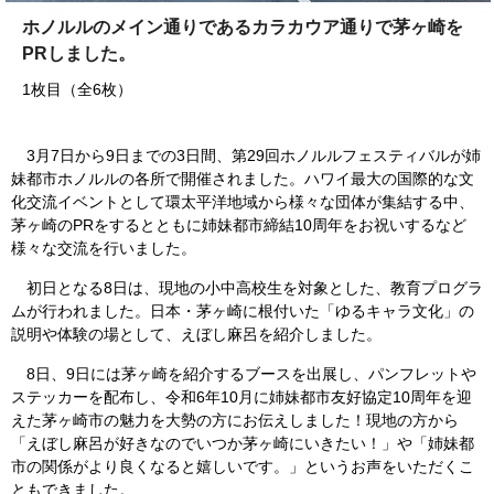
ホノルルのメイン通りであるカラカウア通りで茅ヶ崎を
PRしました。
1枚目（全6枚）
3月7日から9日までの3日間、第29回ホノルルフェスティバルが姉
妹都市ホノルルの各所で開催されました。ハワイ最大の国際的な文
化交流イベントとして環太平洋地域から様々な団体が集結する中、
茅ヶ崎のPRをするとともに姉妹都市締結10周年をお祝いするなど
様々な交流を行いました。
初日となる8日は、現地の小中高校生を対象とした、教育プログラ
ムが行われました。日本・茅ヶ崎に根付いた「ゆるキャラ文化」の
説明や体験の場として、えぼし麻呂を紹介しました。
8日、9日には茅ヶ崎を紹介するブースを出展し、パンフレットや
ステッカーを配布し、令和6年10月に姉妹都市友好協定10周年を迎
えた茅ヶ崎市の魅力を大勢の方にお伝えしました！現地の方から
「えぼし麻呂が好きなのでいつか茅ヶ崎にいきたい！」や「姉妹都
市の関係がより良くなると嬉しいです。」というお声をいただくこ
ともできました。