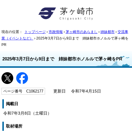
現在の位置：
トップページ
›
市政情報
›
茅ヶ崎市のあらまし
›
姉妹都市
›
交流事
業（イベントなど）
› 2025年3月7日から9日まで 姉妹都市ホノルルで茅ヶ崎を
PR
2025年3月7日から9日まで 姉妹都市ホノルルで茅ヶ崎をPR
ページ番号 C1062177
更新日 令和7年4月15日
掲載日
令和7年3月8日（土曜日）
取材場所