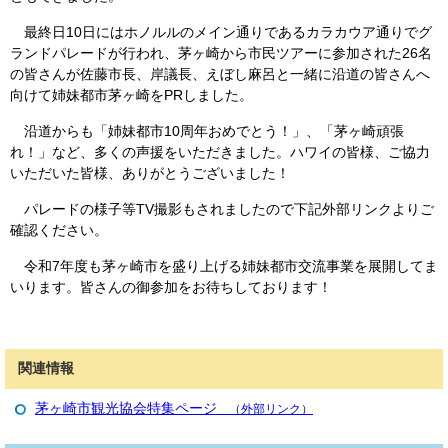
最終日10日にはホノルルのメイン通りであるカラカウア通りでグ
ランドパレードが行われ、茅ヶ崎から市民ツアーに参加された26名
の皆さんが佐藤市長、岸議長、えぼし麻呂と一緒に沿道の皆さんへ
向けて姉妹都市茅ヶ崎をPRしました。
沿道からも「姉妹都市10周年おめでとう！」、「茅ヶ崎頑張
れ！」など、多くの声援をいただきました。ハワイの皆様、ご協力
いただいた皆様、ありがとうございました！
パレードの様子等TV撮影もされましたので下記外部リンクよりご
確認ください。
令和7年度も茅ヶ崎市を盛り上げる姉妹都市交流事業を展開してま
いります。皆さんの御参加をお待ちしております！
関連情報
茅ヶ崎市観光協会特集ページ
（外部リンク）