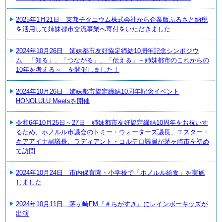
2025年1月21日 東邦チタニウム株式会社から企業版ふるさと納税
を活用して姉妹都市交流事業へ寄付をいただきました
2024年10月26日 姉妹都市友好協定締結10周年記念シンポジウ
ム 「知る」、「つながる」、「伝える」～姉妹都市のこれからの
10年を考える～ を開催しました！
2024年10月26日 姉妹都市協定締結10周年記念イベント
HONOLULU Meetsを開催
令和6年10月25日～27日 姉妹都市友好協定締結10周年をお祝いす
るため、ホノルル市議会のトミー・ウォーターズ議長、エスター・
キアアイナ副議長、ラディアント・コルデロ議員が茅ヶ崎市を初め
て訪問
2024年10月24日 市内保育園・小学校で「ホノルル給食」を実施
しました
2024年10月11日 茅ヶ崎FM『＃ちがすき』にレインボーキッズが
出演