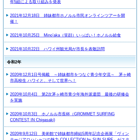
年5組による取り組みを発表
2021年12月18日 姉妹都市ホノルル市民オンラインツアーを開
催！
2021年10月25日 Mino’aka（笑顔）いっぱい！ホノルル給食
2021年10月22日 ハワイ州観光局が市長を表敬訪問
令和2年
2020年12月1日号掲載 ～姉妹都市をつなぐ青少年交流～ 茅ヶ崎
市高校生 ハワイと、そして世界へ！
2020年10月4日 第2次茅ヶ崎市青少年海外派遣団 最後の研修会
を実施
2020年10月3日 ホノルル市長杯（GROMMET SURFING
CONTEST IN Chigasaki)
2020年9月12日 美術館で姉妹都市締結5周年記念企画展「ヴィン
テージアロハシャツの魅力 COLLECTION by SUN SURF」がスタ