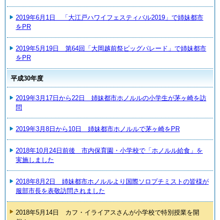
2019年6月1日 「大江戸ハワイフェスティバル2019」で姉妹都市
をPR
2019年5月19日 第64回「大岡越前祭ビッグパレード」で姉妹都市
をPR
平成30年度
2019年3月17日から22日 姉妹都市ホノルルの小学生が茅ヶ崎を訪
問
2019年3月8日から10日 姉妹都市ホノルルで茅ヶ崎をPR
2018年10月24日前後 市内保育園・小学校で「ホノルル給食」を
実施しました
2018年8月2日 姉妹都市ホノルルより国際ソロプチミストの皆様が
服部市長を表敬訪問されました
2018年5月14日 カフ・イライアスさんが小学校で特別授業を開