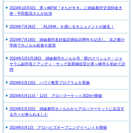
2024年10月4日 茅ヶ崎FM『＃ちがすき』に姉妹都市交流特命大
使・平田梨花さんが出演
2024年7月26日 「ALOHA」を感じるモニュメントが誕生！
2024年7月18日 姉妹都市友好協定締結10周年を記念し、浜之郷小
学校でホノルル給食を提供
2024年5月5月28日 姉妹都市ホノルル市・郡のクリシュナ・ジャ
ヤラム副市長とアンディ・サッグ首席補佐官が茅ヶ崎市を初めて訪
問
2024年5月13日 ハワイ教育プログラムを実施
2024年5月11日・12日 アロハマーケット2024が開催
2024年5月10日 姉妹都市ホノルルからアロハマーケットに出店す
る方々が来られました
2024年5月1日 アロハビズオープニングイベントを開催