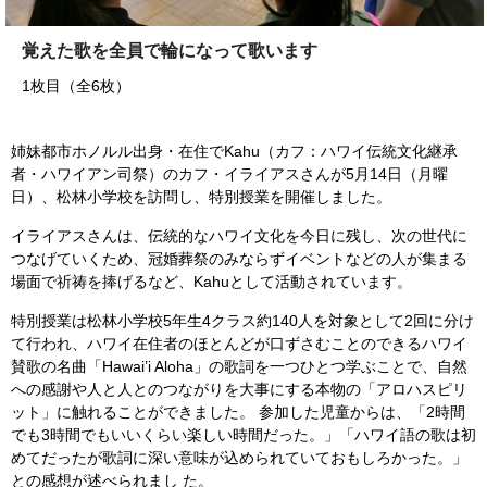
覚えた歌を全員で輪になって歌います
1枚目（全6枚）
姉妹都市ホノルル出身・在住でKahu（カフ：ハワイ伝統文化継承
者・ハワイアン司祭）のカフ・イライアスさんが5月14日（月曜
日）、松林小学校を訪問し、特別授業を開催しました。
イライアスさんは、伝統的なハワイ文化を今日に残し、次の世代に
つなげていくため、冠婚葬祭のみならずイベントなどの人が集まる
場面で祈祷を捧げるなど、Kahuとして活動されています。
特別授業は松林小学校5年生4クラス約140人を対象として2回に分け
て行われ、ハワイ在住者のほとんどが口ずさむことのできるハワイ
賛歌の名曲「Hawai’i Aloha」の歌詞を一つひとつ学ぶことで、自然
への感謝や人と人とのつながりを大事にする本物の「アロハスピリ
ット」に触れることができました。 参加した児童からは、「2時間
でも3時間でもいいくらい楽しい時間だった。」「ハワイ語の歌は初
めてだったが歌詞に深い意味が込められていておもしろかった。」
との感想が述べられまし た。