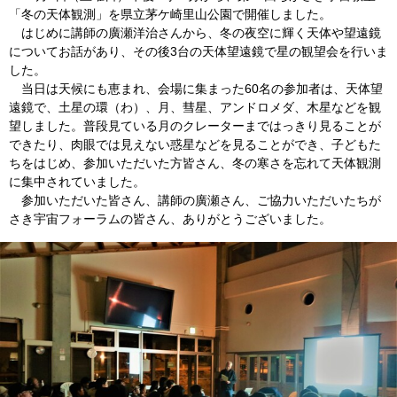
「冬の天体観測」を県立茅ケ崎里山公園で開催しました。
はじめに講師の廣瀬洋治さんから、冬の夜空に輝く天体や望遠鏡
についてお話があり、その後3台の天体望遠鏡で星の観望会を行いま
した。
当日は天候にも恵まれ、会場に集まった60名の参加者は、天体望
遠鏡で、土星の環（わ）、月、彗星、アンドロメダ、木星などを観
望しました。普段見ている月のクレーターまではっきり見ることが
できたり、肉眼では見えない惑星などを見ることができ、子どもた
ちをはじめ、参加いただいた方皆さん、冬の寒さを忘れて天体観測
に集中されていました。
参加いただいた皆さん、講師の廣瀬さん、ご協力いただいたちが
さき宇宙フォーラムの皆さん、ありがとうございました。