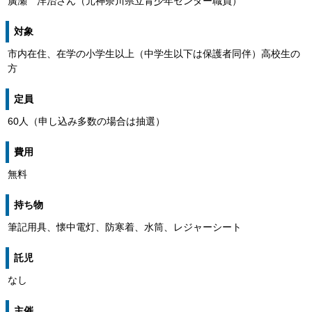
廣瀬 洋治さん（元神奈川県立青少年センター職員）
対象
市内在住、在学の小学生以上（中学生以下は保護者同伴）高校生の
方
定員
60人（申し込み多数の場合は抽選）
費用
無料
持ち物
筆記用具、懐中電灯、防寒着、水筒、レジャーシート
託児
なし
主催