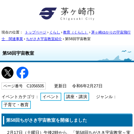
現在の位置：
トップページ
›
くらし
›
教育（くらし）
›
茅ヶ崎ゆかりの宇宙飛行
士 関連事業
›
ちがさき宇宙教室紹介
› 第58回宇宙教室
第58回宇宙教室
ページ番号 C1056505
更新日 令和6年2月27日
イベントカテゴリ：
イベント
講座・講演
ジャンル：
子育て・教育
第58回ちがさき宇宙教室を開催しました
2月17日（土曜日）午後2時から、「第58回ちがさき宇宙教室～実