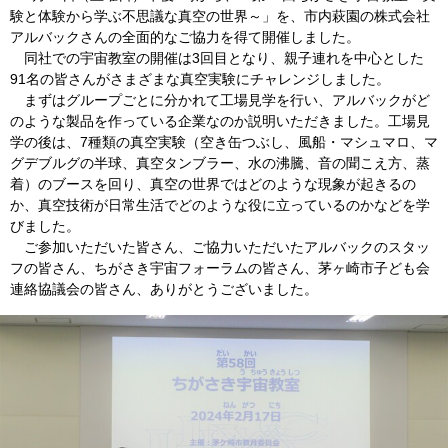
験と体験から学ぶ不思議な真空の世界～」を、市内萩園の株式会社
アルバックさんの全面的なご協力を得て開催しました。
同社での宇宙教室の開催は3回目となり、親子連れを中心とした
91名の皆さんがさまざまな真空実験にチャレンジしました。
まずはグループごとに分かれて工場見学を行い、アルバックがど
のような製品を作っている企業なのか説明いただきました。工場見
学の後は、7種類の真空実験（空き缶つぶし、風船・マシュマロ、マ
グデブルグの半球、真空タンブラー、水の沸騰、音の聞こえ方、蒸
着）のブースを回り、真空の世界ではどのような現象が起きるの
か、真空技術が日常生活でどのような役に立っているのかなどを学
びました。
ご参加いただいた皆さん、ご協力いただいたアルバックのスタッ
フの皆さん、ちがさき宇宙フォーラムの皆さん、茅ヶ崎市子ども会
連絡協議会の皆さん、ありがとうございました。