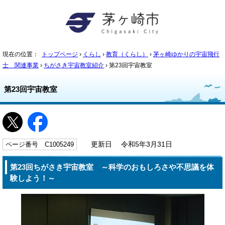
現在の位置：
トップページ
›
くらし
›
教育（くらし）
›
茅ヶ崎ゆかりの宇宙飛行
士 関連事業
›
ちがさき宇宙教室紹介
› 第23回宇宙教室
第23回宇宙教室
ページ番号 C1005249
更新日 令和5年3月31日
第23回ちがさき宇宙教室 ～科学のおもしろさや不思議を体
験しよう！～