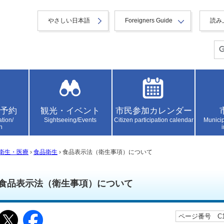
やさしい日本語
Foreigners Guide
読み
予約
観光・イベント
市民参加カレンダー
ation/
Sightseeing/Events
Citizen participation calendar
Municip
n
衛生・医療
›
食品衛生
› 食品表示法（衛生事項）について
食品表示法（衛生事項）について
ページ番号 C10