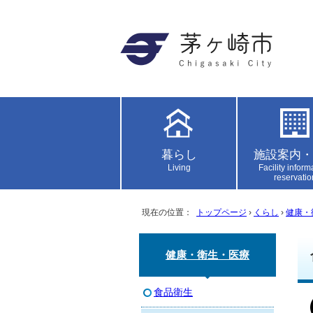
暮らし
施設案内・
Living
Facility inform
reservatio
現在の位置：
トップページ
›
くらし
›
健康・
健康・衛生・医療
食品衛生