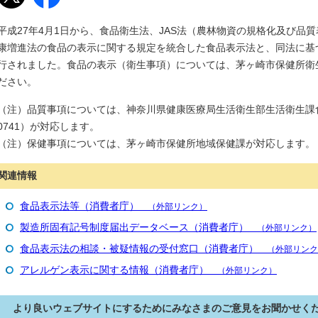
平成27年4月1日から、食品衛生法、JAS法（農林物資の規格化及び品
康増進法の食品の表示に関する規定を統合した食品表示法と、同法に基
行されました。食品の表示（衛生事項）については、茅ヶ崎市保健所衛
ださい。
（注）品質事項については、神奈川県健康医療局生活衛生部生活衛生課食品
0741）が対応します。
（注）保健事項については、茅ヶ崎市保健所地域保健課が対応します。
関連情報
食品表示法等（消費者庁）
（外部リンク）
製造所固有記号制度届出データベース（消費者庁）
（外部リンク）
食品表示法の相談・被疑情報の受付窓口（消費者庁）
（外部リンク
アレルゲン表示に関する情報（消費者庁）
（外部リンク）
より良いウェブサイトにするためにみなさまのご意見をお聞かせく