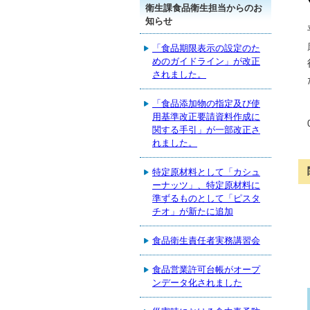
衛生課食品衛生担当からのお
知らせ
「食品期限表示の設定のた
めのガイドライン」が改正
されました。
「食品添加物の指定及び使
用基準改正要請資料作成に
関する手引」が一部改正さ
れました。
特定原材料として「カシュ
ーナッツ」、特定原材料に
準ずるものとして「ピスタ
チオ」が新たに追加
食品衛生責任者実務講習会
食品営業許可台帳がオープ
ンデータ化されました