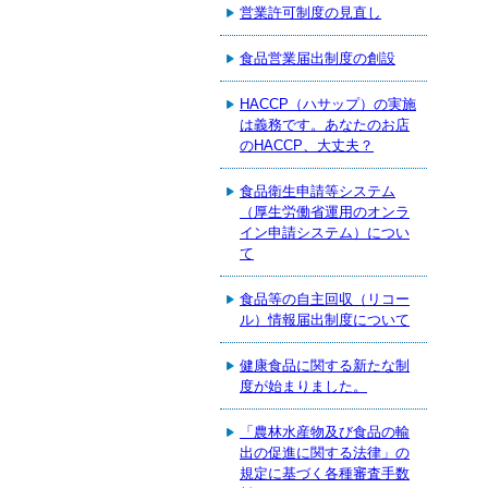
営業許可制度の見直し
食品営業届出制度の創設
HACCP（ハサップ）の実施
は義務です。あなたのお店
のHACCP、大丈夫？
食品衛生申請等システム
（厚生労働省運用のオンラ
イン申請システム）につい
て
食品等の自主回収（リコー
ル）情報届出制度について
健康食品に関する新たな制
度が始まりました。
「農林水産物及び食品の輸
出の促進に関する法律」の
規定に基づく各種審査手数