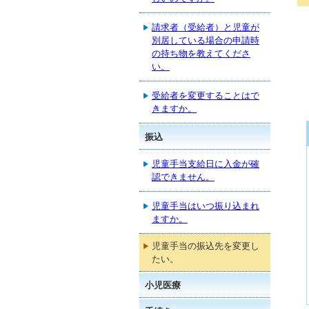
請求者（受給者）と児童が
別居している場合の申請時
の持ち物を教えてくださ
い。
受給者を変更することはで
きますか。
振込
児童手当支給日に入金が確
認できません。
児童手当はいつ振り込まれ
ますか。
児童手当の振込先を変更し
たい。
小児医療