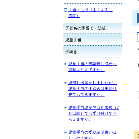
手当・助成（よくあるご
質問）
子どもの手当て・助成
児童手当
手続き
児童手当の申請時に必要な
書類はなんですか。
里帰り出産をしましたが、
児童手当の手続きは里帰り
先でもできますか。
児童手当現況届は期限後（7
月以降）でも受け付けても
らえますか。
児童手当の受給証明書がほ
しいのですが。