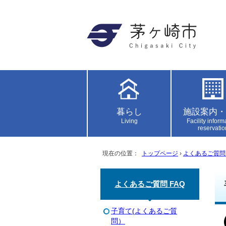
暮らし
施設案内・
Living
Facility inform
reservatio
現在の位置：
トップページ
›
よくあるご質問 
よくあるご質問 FAQ
子育て(よくあるご質
問）