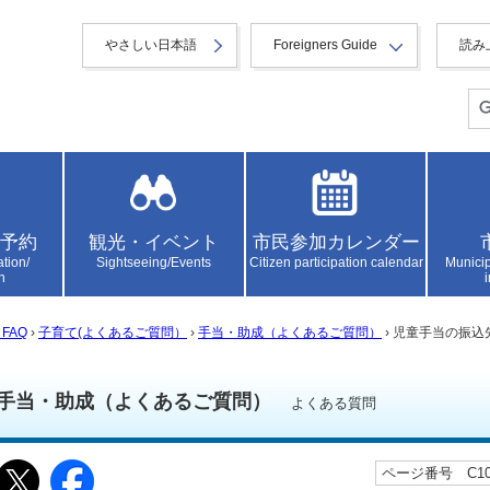
やさしい日本語
Foreigners Guide
読み
予約
観光・イベント
市民参加カレンダー
ation/
Sightseeing/Events
Citizen participation calendar
Municip
n
FAQ
›
子育て(よくあるご質問）
›
手当・助成（よくあるご質問）
› 児童手当の振
手当・助成（よくあるご質問）
よくある質問
ページ番号 C100