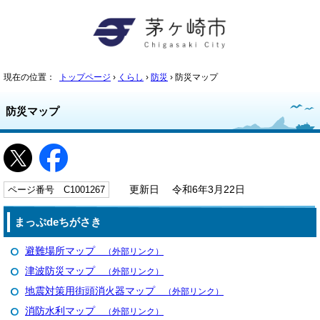
現在の位置：
トップページ
›
くらし
›
防災
› 防災マップ
防災マップ
ページ番号 C1001267
更新日 令和6年3月22日
まっぷdeちがさき
避難場所マップ
（外部リンク）
津波防災マップ
（外部リンク）
地震対策用街頭消火器マップ
（外部リンク）
消防水利マップ
（外部リンク）