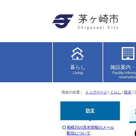
暮らし
施設案内・
Living
Facility inform
reservatio
現在の位置：
トップページ
›
くらし
›
防災
›
防災
相模川の洪水情報のメール
配信について