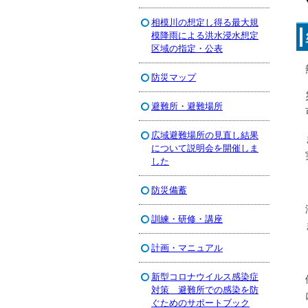
相模川の想定し得る最大規
模降雨による洪水浸水想定
区域の指定・公表
防災マップ
避難所・避難場所
広域避難場所の見直し結果
について説明会を開催しま
した
防災備蓄
訓練・研修・講座
計画・マニュアル
新型コロナウイルス感染症
対策 避難所での感染を防
ぐためのサポートブック