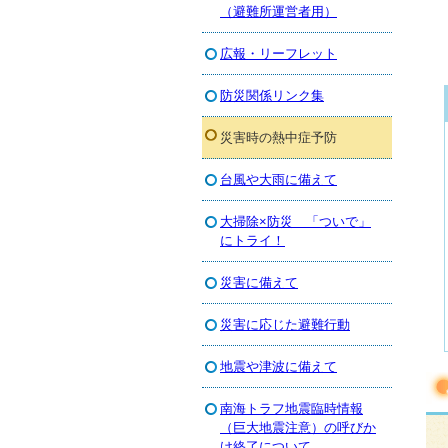
（避難所運営者用）
広報・リーフレット
防災関係リンク集
災害時の熱中症予防
台風や大雨に備えて
大掃除×防災 「ついで」
にトライ！
災害に備えて
災害に応じた避難行動
地震や津波に備えて
南海トラフ地震臨時情報
（巨大地震注意）の呼びか
け終了について