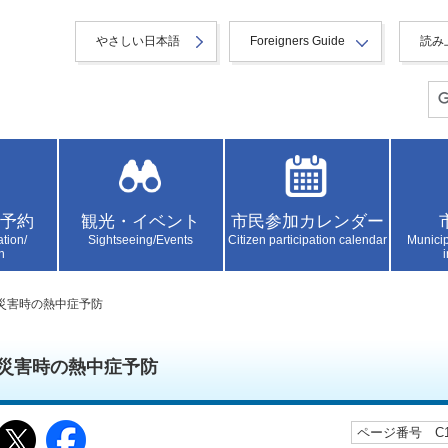
やさしい日本語
Foreigners Guide
読み
予約
観光・イベント
市民参加カレンダー
ation/
Sightseeing/Events
Citizen participation calendar
Municip
n
 災害時の熱中症予防
災害時の熱中症予防
ページ番号 C10