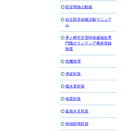
防災関係の動画
自主防災組織活動マニュア
ル
茅ヶ崎市災害時保健福祉専
門職ボランティア事前登録
制度
危機管理
津波対策
風水害対策
地震対策
延焼火災対策
急傾斜地対策