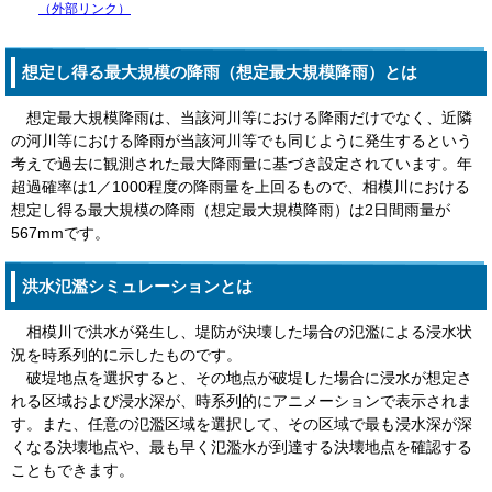
（外部リンク）
想定し得る最大規模の降雨（想定最大規模降雨）とは
想定最大規模降雨は、当該河川等における降雨だけでなく、近隣
の河川等における降雨が当該河川等でも同じように発生するという
考えで過去に観測された最大降雨量に基づき設定されています。年
超過確率は1／1000程度の降雨量を上回るもので、相模川における
想定し得る最大規模の降雨（想定最大規模降雨）は2日間雨量が
567mmです。
洪水氾濫シミュレーションとは
相模川で洪水が発生し、堤防が決壊した場合の氾濫による浸水状
況を時系列的に示したものです。
破堤地点を選択すると、その地点が破堤した場合に浸水が想定さ
れる区域および浸水深が、時系列的にアニメーションで表示されま
す。また、任意の氾濫区域を選択して、その区域で最も浸水深が深
くなる決壊地点や、最も早く氾濫水が到達する決壊地点を確認する
こともできます。