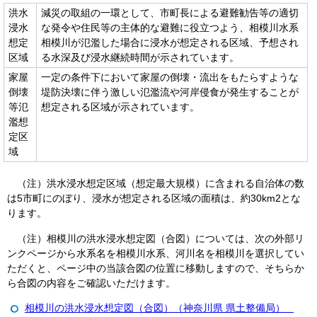
洪水
減災の取組の一環として、市町長による避難勧告等の適切
浸水
な発令や住民等の主体的な避難に役立つよう、相模川水系
想定
相模川が氾濫した場合に浸水が想定される区域、予想され
区域
る水深及び浸水継続時間が示されています。
家屋
一定の条件下において家屋の倒壊・流出をもたらすような
倒壊
堤防決壊に伴う激しい氾濫流や河岸侵食が発生することが
等氾
想定される区域が示されています。
濫想
定区
域
（注）洪水浸水想定区域（想定最大規模）に含まれる自治体の数
は5市町にのぼり、浸水が想定される区域の面積は、約30km2とな
ります。
（注）相模川の洪水浸水想定図（合図）については、次の外部リ
ンクページから水系名を相模川水系、河川名を相模川を選択してい
ただくと、ページ中の当該合図の位置に移動しますので、そちらか
ら合図の内容をご確認いただけます。
相模川の洪水浸水想定図（合図）（神奈川県 県土整備局）