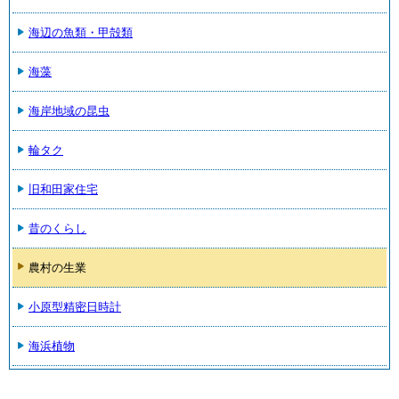
海辺の魚類・甲殻類
海藻
海岸地域の昆虫
輪タク
旧和田家住宅
昔のくらし
農村の生業
小原型精密日時計
海浜植物