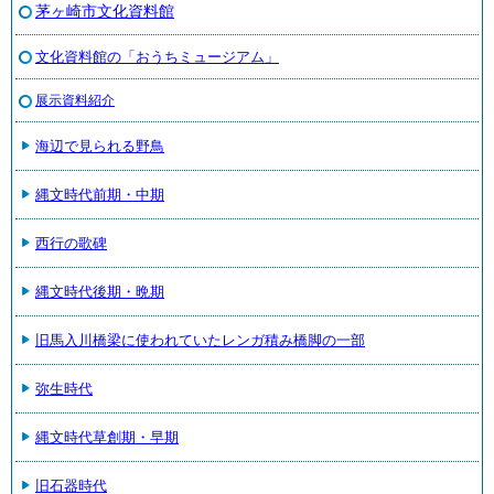
茅ヶ崎市文化資料館
文化資料館の「おうちミュージアム」
展示資料紹介
海辺で見られる野鳥
縄文時代前期・中期
西行の歌碑
縄文時代後期・晩期
旧馬入川橋梁に使われていたレンガ積み橋脚の一部
弥生時代
縄文時代草創期・早期
旧石器時代