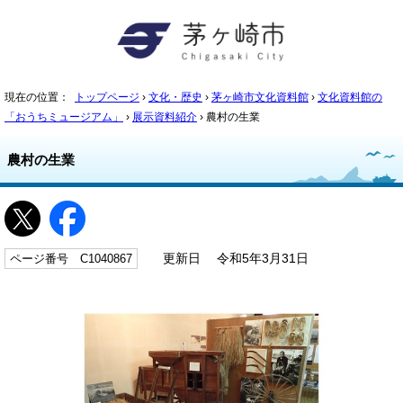
現在の位置：
トップページ
›
文化・歴史
›
茅ヶ崎市文化資料館
›
文化資料館の
「おうちミュージアム」
›
展示資料紹介
› 農村の生業
農村の生業
ページ番号 C1040867
更新日 令和5年3月31日