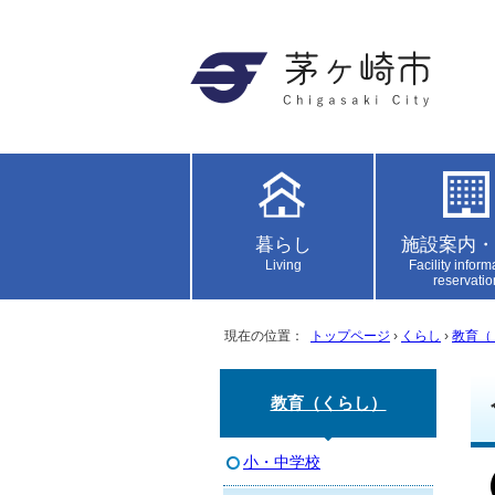
暮らし
施設案内・
Living
Facility inform
reservatio
現在の位置：
トップページ
›
くらし
›
教育（
教育（くらし）
小・中学校