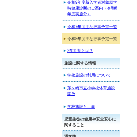
令和9年度新入学者対象就学
時健康診断のご案内（令和8
年度実施分）
令和7年度主な行事予定一覧
令和8年度主な行事予定一覧
2学期制とは？
施設に関する情報
学校施設の利用について
茅ヶ崎市立小学校体育施設
開放
学校施設と工事
児童生徒の健康や安全安心に
関すること
通学路