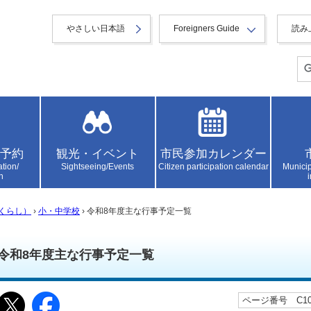
やさしい日本語
Foreigners Guide
読み
予約
観光・イベント
市民参加カレンダー
ation/
Sightseeing/Events
Citizen participation calendar
Municip
n
くらし）
›
小・中学校
› 令和8年度主な行事予定一覧
令和8年度主な行事予定一覧
ページ番号 C106