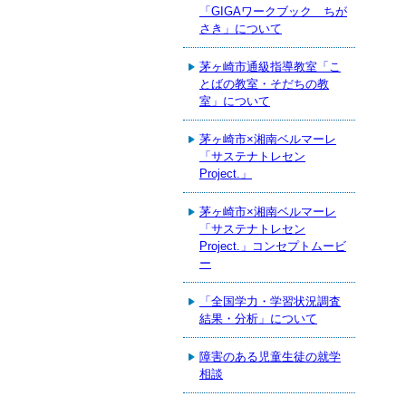
「GIGAワークブック ちが
さき」について
茅ヶ崎市通級指導教室「こ
とばの教室・そだちの教
室」について
茅ヶ崎市×湘南ベルマーレ
「サステナトレセン
Project.」
茅ヶ崎市×湘南ベルマーレ
「サステナトレセン
Project.」コンセプトムービ
ー
「全国学力・学習状況調査
結果・分析」について
障害のある児童生徒の就学
相談