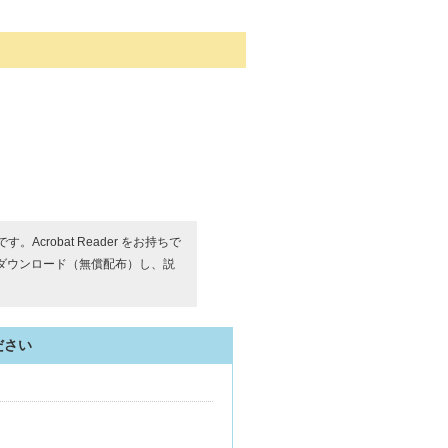
す。Acrobat Reader をお持ちで
ダウンロード（無償配布）し、説
ださい