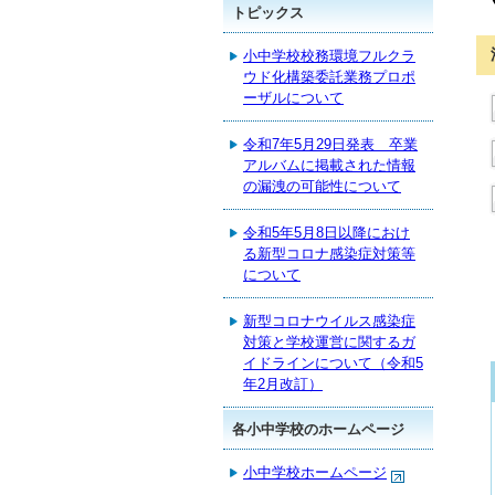
トピックス
小中学校校務環境フルクラ
ウド化構築委託業務プロポ
ーザルについて
令和7年5月29日発表 卒業
アルバムに掲載された情報
の漏洩の可能性について
令和5年5月8日以降におけ
る新型コロナ感染症対策等
について
新型コロナウイルス感染症
対策と学校運営に関するガ
イドラインについて（令和5
年2月改訂）
各小中学校のホームページ
小中学校ホームページ