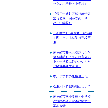
公立の小学校・中学校）
【電子申請】区域外就学届
出（私立・国公立の小学
校・中学校）
【新中学1年生対象】部活動
を理由とする就学指定校変
更
茅ヶ崎市外へお引越しした
後も継続して茅ヶ崎市立の
小・中学校に通いたいとき
（区域外就学申請）
香川小学校の規模適正化
松浪地区特認地域について
茅ヶ崎市立小学校・中学校
の規模の適正化等に関する
基本方針