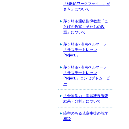
「GIGAワークブック ちが
さき」について
茅ヶ崎市通級指導教室「こ
とばの教室・そだちの教
室」について
茅ヶ崎市×湘南ベルマーレ
「サステナトレセン
Project.」
茅ヶ崎市×湘南ベルマーレ
「サステナトレセン
Project.」コンセプトムービ
ー
「全国学力・学習状況調査
結果・分析」について
障害のある児童生徒の就学
相談