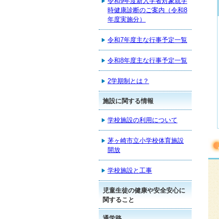
令和9年度新入学者対象就学
時健康診断のご案内（令和8
年度実施分）
令和7年度主な行事予定一覧
令和8年度主な行事予定一覧
2学期制とは？
施設に関する情報
学校施設の利用について
茅ヶ崎市立小学校体育施設
開放
学校施設と工事
児童生徒の健康や安全安心に
関すること
通学路