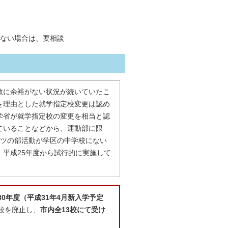
ない場合は、要相談
数に余裕がない状況が続いていたこ
を理由とした就学指定校変更は認め
学省が就学指定校の変更を相当と認
ていることなどから、運動部に限
ーツの部活動が学区の中学校にない
平成25年度から試行的に実施して
30年度（平成31年4月新入学予定
校を廃止し、
市内全13校にて受け