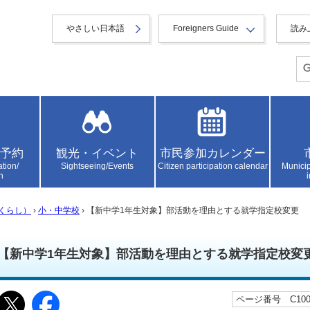
やさしい日本語
Foreigners Guide
読み
予約
観光・イベント
市民参加カレンダー
ation/
Sightseeing/Events
Citizen participation calendar
Municip
n
くらし）
›
小・中学校
› 【新中学1年生対象】部活動を理由とする就学指定校変更
【新中学1年生対象】部活動を理由とする就学指定校変
ページ番号 C1005