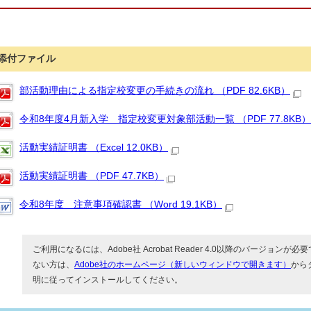
添付ファイル
部活動理由による指定校変更の手続きの流れ （PDF 82.6KB）
令和8年度4月新入学 指定校変更対象部活動一覧 （PDF 77.8KB）
活動実績証明書 （Excel 12.0KB）
活動実績証明書 （PDF 47.7KB）
令和8年度 注意事項確認書 （Word 19.1KB）
ご利用になるには、Adobe社 Acrobat Reader 4.0以降のバージョンが必要で
ない方は、
Adobe社のホームページ（新しいウィンドウで開きます）
から
明に従ってインストールしてください。