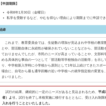
【申請期限】
令和8年1月30日（金曜日）
私学を受験するなど、やむを得ない理由により期限までに申請でき
経緯
これまで、教育委員会では、生徒数の増加が見込まれ中学校の教室
とや、部活動自体に永続性が確保されていないことなどから、部活動
ておりませんでしたが、市民のニーズが高まっていることや、文部科
める具体的な事由の一つとして「部活動等学校独自の活動等」を示し
り、中学校新入学時に小学校から原則として1年以上続けてきたスポ
場合に、自宅から最も通学距離の近い中学校への就学指定校の変更を、
まいりました。
試行の結果、継続的に一定のニーズがあると見込まれるため、
平成
者）より、
試行を終了し本格実施に移行するとともに、受け入れ制限
入れを行うことといたしました。