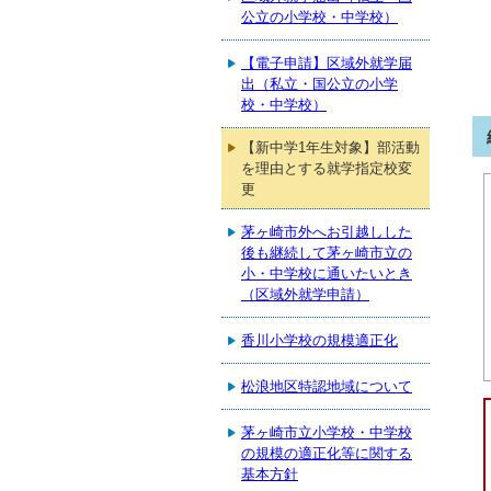
公立の小学校・中学校）
【電子申請】区域外就学届
出（私立・国公立の小学
校・中学校）
【新中学1年生対象】部活動
を理由とする就学指定校変
更
茅ヶ崎市外へお引越しした
後も継続して茅ヶ崎市立の
小・中学校に通いたいとき
（区域外就学申請）
香川小学校の規模適正化
松浪地区特認地域について
茅ヶ崎市立小学校・中学校
の規模の適正化等に関する
基本方針