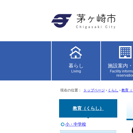
暮らし
施設案内・
Living
Facility inform
reservatio
現在の位置：
トップページ
›
くらし
›
教育（
教育（くらし）
小・中学校