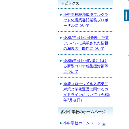
トピックス
小中学校校務環境フルクラ
ウド化構築委託業務プロポ
ーザルについて
令和7年5月29日発表 卒業
アルバムに掲載された情報
の漏洩の可能性について
令和5年5月8日以降におけ
る新型コロナ感染症対策等
について
新型コロナウイルス感染症
対策と学校運営に関するガ
イドラインについて（令和5
年2月改訂）
各小中学校のホームページ
小中学校ホームページ