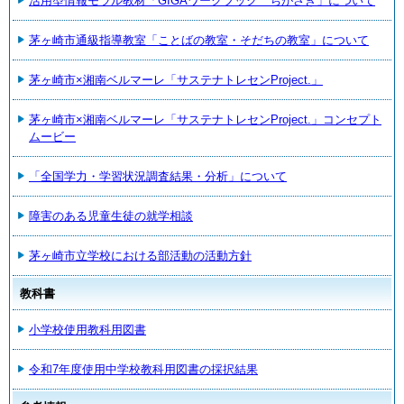
活用型情報モラル教材「GIGAワークブック ちがさき」について
茅ヶ崎市通級指導教室「ことばの教室・そだちの教室」について
茅ヶ崎市×湘南ベルマーレ「サステナトレセンProject.」
茅ヶ崎市×湘南ベルマーレ「サステナトレセンProject.」コンセプト
ムービー
「全国学力・学習状況調査結果・分析」について
障害のある児童生徒の就学相談
茅ヶ崎市立学校における部活動の活動方針
教科書
小学校使用教科用図書
令和7年度使用中学校教科用図書の採択結果