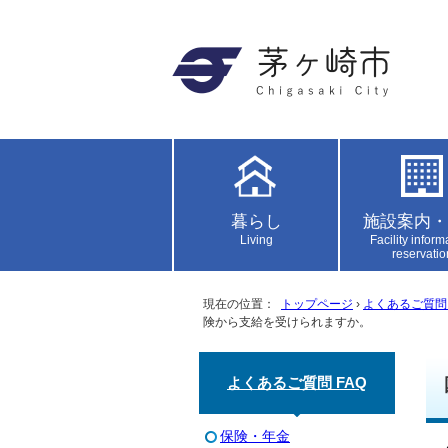
暮らし
施設案内・
Living
Facility inform
reservatio
現在の位置：
トップページ
›
よくあるご質問 
険から支給を受けられますか。
よくあるご質問 FAQ
保険・年金