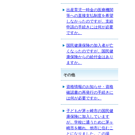
出産育児一時金の医療機関
等への直接支払制度を希望
しなかったのですが、支給
申請の手続きには何が必要
ですか。
国民健康保険の加入者が亡
くなったのですが、国民健
康保険からの給付金はあり
ますか。
その他
資格情報のお知らせ・資格
確認書の再発行の手続きに
は何が必要ですか。
子どもが茅ヶ崎市の国民健
康保険に加入しています
が、学校に通うために茅ヶ
崎市を離れ、他市に住むこ
とになりました。この場