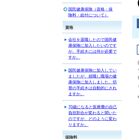
国民健康保険（資格・保
険料・給付について）
資格
会社を退職したので国民健
康保険に加入したいのです
が、手続きには何が必要で
すか。
国民健康保険に加入してい
ましたが、就職し職場の健
康保険に加入しました。切
替の手続きは自動的にされ
ますか。
70歳になると医療費の自己
負担割合が変わると聞いた
のですが、どのように変わ
りますか。
保険料