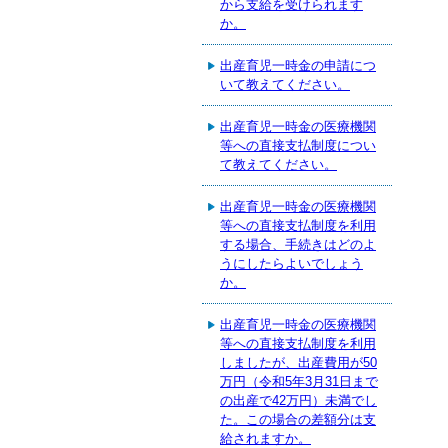
から支給を受けられます
か。
出産育児一時金の申請につ
いて教えてください。
出産育児一時金の医療機関
等への直接支払制度につい
て教えてください。
出産育児一時金の医療機関
等への直接支払制度を利用
する場合、手続きはどのよ
うにしたらよいでしょう
か。
出産育児一時金の医療機関
等への直接支払制度を利用
しましたが、出産費用が50
万円（令和5年3月31日まで
の出産で42万円）未満でし
た。この場合の差額分は支
給されますか。