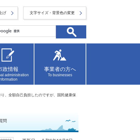
上げ
文字サイズ・背景色の変更
市政情報
事業者の方へ
al administration
To businesses
information
を作り、全額自己負担したのですが、国民健康保
質問