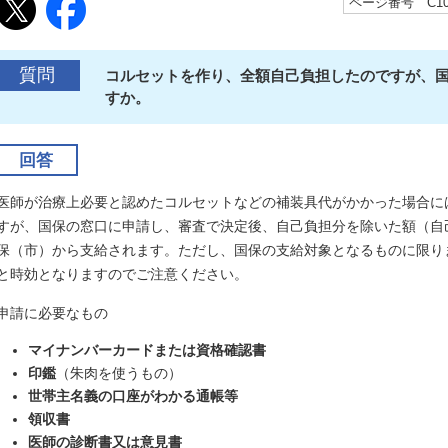
ページ番号 C100
質問
コルセットを作り、全額自己負担したのですが、
すか。
回答
医師が治療上必要と認めたコルセットなどの補装具代がかかった場合に
すが、国保の窓口に申請し、審査で決定後、自己負担分を除いた額（自
保（市）から支給されます。ただし、国保の支給対象となるものに限り
と時効となりますのでご注意ください。
申請に必要なもの
マイナンバーカードまたは資格確認書
印鑑
（朱肉を使うもの）
世帯主名義の口座がわかる通帳等
領収書
医師の診断書又は意見書