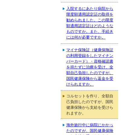
入院するにあたり病院から
限度額適用認定証の取得を
勧められました。この限度
額適用認定証はどのような
ものですか。また、手続き
には何が必要ですか。
マイナ保険証（健康保険証
の利用登録をしたマイナン
バーカード）・資格確認書
を持たずに治療を受け、全
額自己負担したのですが、
国民健康保険から返金を受
けられますか。
コルセットを作り、全額自
己負担したのですが、国民
健康保険から支給を受けら
れますか。
海外旅行中に病院にかかっ
たのですが、国民健康保険