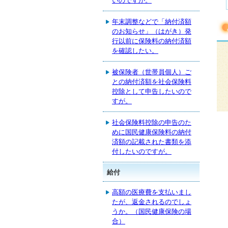
いのですが。
年末調整などで「納付済額
のお知らせ」（はがき）発
行以前に保険料の納付済額
を確認したい。
被保険者（世帯員個人）ご
との納付済額を社会保険料
控除として申告したいので
すが。
社会保険料控除の申告のた
めに国民健康保険料の納付
済額の記載された書類を添
付したいのですが。
給付
高額の医療費を支払いまし
たが、返金されるのでしょ
うか。（国民健康保険の場
合）