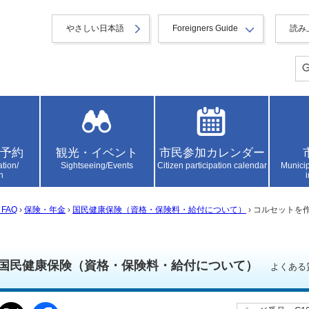
やさしい日本語
Foreigners Guide
読み
予約
観光・イベント
市民参加カレンダー
ation/
Sightseeing/Events
Citizen participation calendar
Municip
n
FAQ
›
保険・年金
›
国民健康保険（資格・保険料・給付について）
› コルセット
国民健康保険（資格・保険料・給付について）
よくある