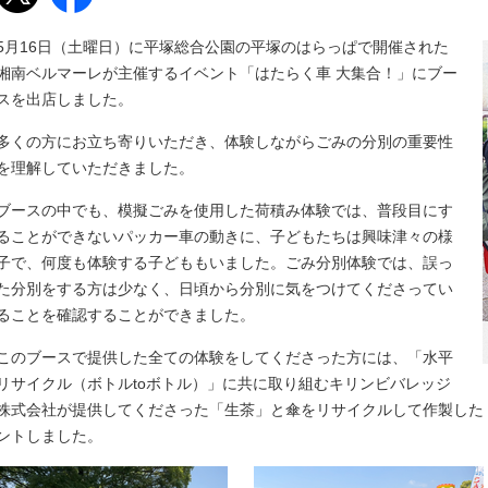
5月16日（土曜日）に平塚総合公園の平塚のはらっぱで開催された
湘南ベルマーレが主催するイベント「はたらく車 大集合！」にブー
スを出店しました。
多くの方にお立ち寄りいただき、体験しながらごみの分別の重要性
を理解していただきました。
ブースの中でも、模擬ごみを使用した荷積み体験では、普段目にす
ることができないパッカー車の動きに、子どもたちは興味津々の様
子で、何度も体験する子どももいました。ごみ分別体験では、誤っ
た分別をする方は少なく、日頃から分別に気をつけてくださってい
ることを確認することができました。
このブースで提供した全ての体験をしてくださった方には、「水平
リサイクル（ボトルtoボトル）」に共に取り組むキリンビバレッジ
株式会社が提供してくださった「生茶」と傘をリサイクルして作製した
ントしました。