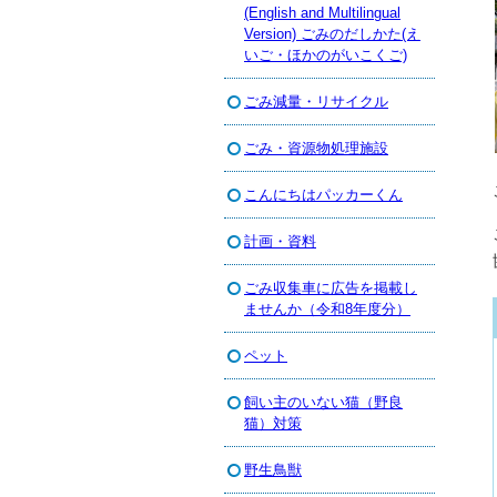
(English and Multilingual
Version) ごみのだしかた(え
いご・ほかのがいこくご)
ごみ減量・リサイクル
ごみ・資源物処理施設
こんにちはパッカーくん
計画・資料
ごみ収集車に広告を掲載し
ませんか（令和8年度分）
ペット
飼い主のいない猫（野良
猫）対策
野生鳥獣