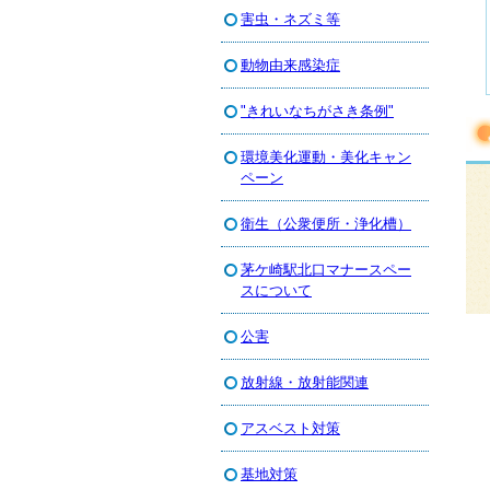
害虫・ネズミ等
動物由来感染症
"きれいなちがさき条例"
環境美化運動・美化キャン
ペーン
衛生（公衆便所・浄化槽）
茅ケ崎駅北口マナースペー
スについて
公害
放射線・放射能関連
アスベスト対策
基地対策