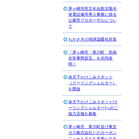
茅ヶ崎市民文化会館太陽光
発電設備等導入事業に係る
公募型プロポーザルについ
て
ちがさきの地球温暖化対策
「茅ヶ崎市・寒川町 気候
非常事態宣言」を共同表
明！
炎天下かけこみスポット
（クーリングシェルター）
を開放
炎天下かけこみスポット(ク
ーリングシェルター)へのご
協力店舗を募集
茅ヶ崎市、寒川町及び東京
ガス株式会社とのカーボン
ニュートラルな未来へのま