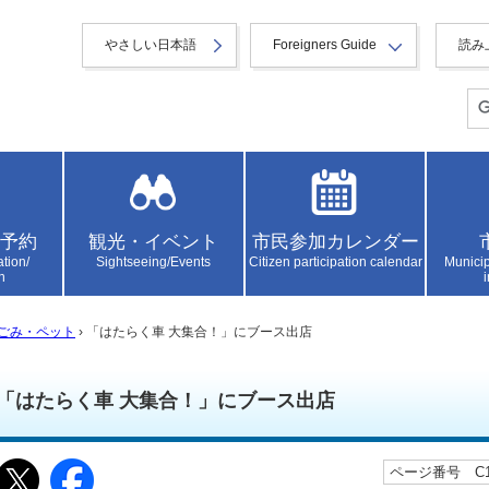
やさしい日本語
Foreigners Guide
読み
予約
観光・イベント
市民参加カレンダー
ation/
Sightseeing/Events
Citizen participation calendar
Municip
n
ごみ・ペット
› 「はたらく車 大集合！」にブース出店
「はたらく車 大集合！」にブース出店
ページ番号 C10