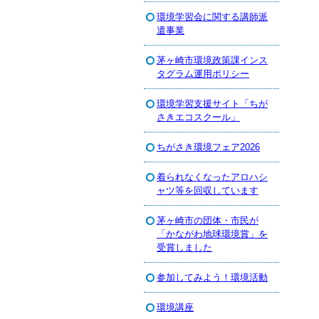
環境学習会に関する講師派
遣事業
茅ヶ崎市環境政策課インス
タグラム運用ポリシー
環境学習支援サイト「ちが
さきエコスクール」
ちがさき環境フェア2026
着られなくなったアロハシ
ャツ等を回収しています
茅ヶ崎市の団体・市民が
「かながわ地球環境賞」を
受賞しました
参加してみよう！環境活動
環境講座