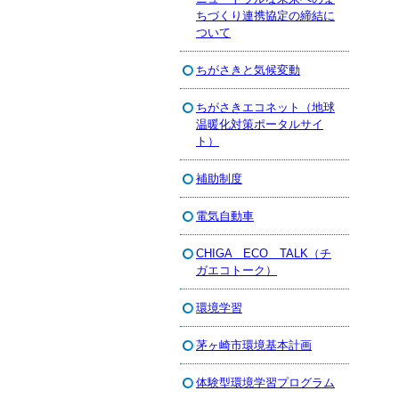
ちづくり連携協定の締結に
ついて
ちがさきと気候変動
ちがさきエコネット（地球
温暖化対策ポータルサイ
ト）
補助制度
電気自動車
CHIGA ECO TALK（チ
ガエコトーク）
環境学習
茅ヶ崎市環境基本計画
体験型環境学習プログラム