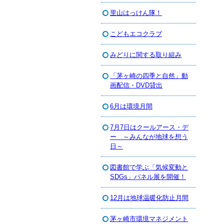
里山はっけん隊！
こどもエコクラブ
みどりに関する取り組み
「茅ヶ崎の四季と自然」動
画配信・DVD貸出
6月は環境月間
7月7日はクールアース・デ
ー ～みんなが地球を想う
日～
図書館で学ぶ「気候変動と
SDGs」パネル展を開催！
12月は地球温暖化防止月間
茅ヶ崎市環境マネジメント