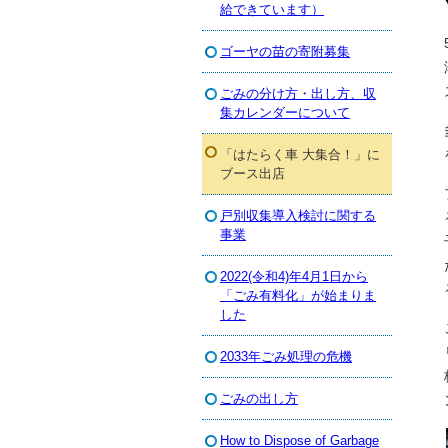
給できています）
ゴーヤの苗の寄附募集
ごみの分け方・出し方、収
集カレンダーについて
「はたらく車 大集合！」に
ブース出店
戸別収集導入検討に関する
事業
2022(令和4)年4月1日から
「ごみ有料化」が始まりま
した
2033年ごみ処理の危機
ごみの出し方
How to Dispose of Garbage