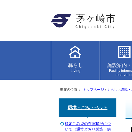
暮らし
施設案内・
Living
Facility inform
reservatio
現在の位置：
トップページ
›
くらし
›
環境・
環境・ごみ・ペット
指定ごみ袋の在庫状況につ
いて（通常どおり製造・供