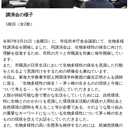
講演会の様子
1枚目（全2枚）
令和7年3月21日（金曜日）に、市役所本庁舎会議室にて、生物多様
性講演会を開催しました。同講演会は、生物多様性の保全に向けた
理解を促進するため、市民の方々と市職員を対象に毎年開催してい
ます。
また、市職員が日常生活において生物多様性の保全を意識した行動
をとれるよう意識付けをするための研修会も兼ねています。
今回は、東海大学教養学部人間環境学科教授の藤吉正明さんを講師
に迎え、「生物多様性の保全！～茅ヶ崎の生きものの現状と今後に
ついて考える～」をテーマにお話していただきました。
人類が持続可能な形で豊かな生活をしていくためには、自然環境、
特に生物とのかかわりを意識した環境保全活動の実践や人間社会と
自然環境の調和を考えること等が必要である。そのような取り組み
の重要なキーワードになっている生物多様性について茅ヶ崎の生き
ものの現状を交えてお話をしていただきました。
また、生物多様性の高い生態系を維持するためには、絶滅危惧種の