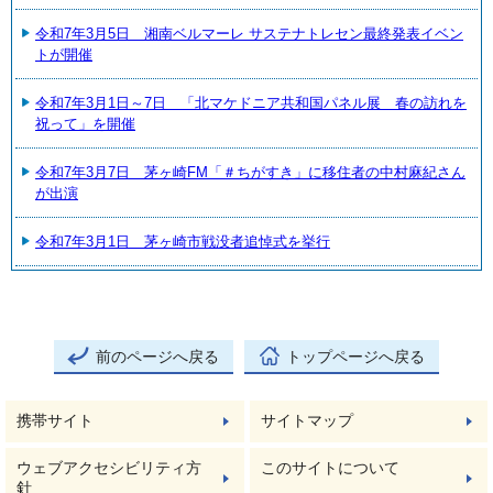
令和7年3月5日 湘南ベルマーレ サステナトレセン最終発表イベン
トが開催
令和7年3月1日～7日 「北マケドニア共和国パネル展 春の訪れを
祝って」を開催
令和7年3月7日 茅ヶ崎FM「＃ちがすき」に移住者の中村麻紀さん
が出演
令和7年3月1日 茅ヶ崎市戦没者追悼式を挙行
前のページへ戻る
トップページへ戻る
携帯サイト
サイトマップ
ウェブアクセシビリティ方
このサイトについて
針