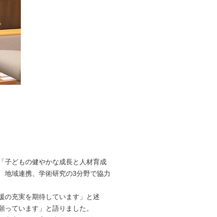
子育てや保育を取り巻
2枚目（全3枚）
「子どもの健やかな成長と人材育成
、地域連携、学術研究の3分野で協力
援の充実を期待しています」と述
願っています」と語りました。