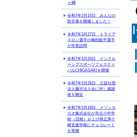
ヶ崎
令和7年3月15日 みんなの
防災展を開催しました！
令和7年3月27日 トライア
スロン選手の梅田航平選手
が市長訪問
令和7年3月20日 インクル
ーシブスポーツフェスティ
バルCHIGASAKIを開催
令和7年3月26日 公益社団
法人藤沢法人会に対し感謝
状を贈呈
令和7年3月19日 メゾンカ
カオ株式会社が市立小中学
校（32校）および県立茅ケ
崎支援学校にチョコレート
を寄贈