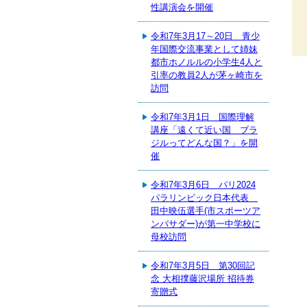
性講演会を開催
令和7年3月17～20日 青少
年国際交流事業として姉妹
都市ホノルルの小学生4人と
引率の教員2人が茅ヶ崎市を
訪問
令和7年3月1日 国際理解
講座「遠くて近い国 ブラ
ジルってどんな国？」を開
催
令和7年3月6日 パリ2024
パラリンピック日本代表
田中映伍選手(市スポーツア
ンバサダー)が第一中学校に
母校訪問
令和7年3月5日 第30回記
念 大相撲藤沢場所 招待券
寄贈式