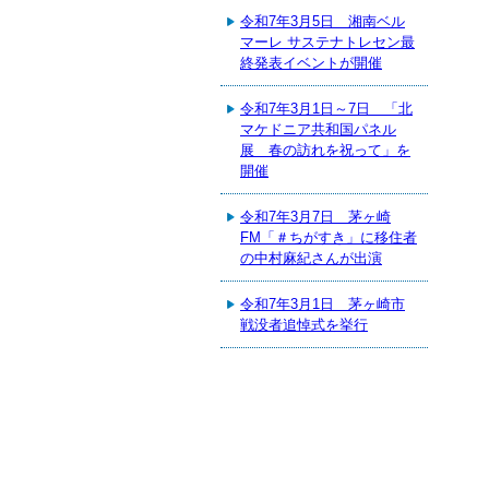
令和7年3月5日 湘南ベル
マーレ サステナトレセン最
終発表イベントが開催
令和7年3月1日～7日 「北
マケドニア共和国パネル
展 春の訪れを祝って」を
開催
令和7年3月7日 茅ヶ崎
FM「＃ちがすき」に移住者
の中村麻紀さんが出演
令和7年3月1日 茅ヶ崎市
戦没者追悼式を挙行