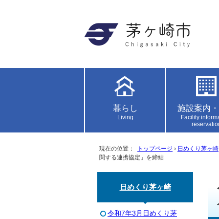
暮らし
施設案内・
Living
Facility inform
reservatio
現在の位置：
トップページ
›
日めくり茅ヶ崎
関する連携協定」を締結
日めくり茅ヶ崎
令和7年3月日めくり茅