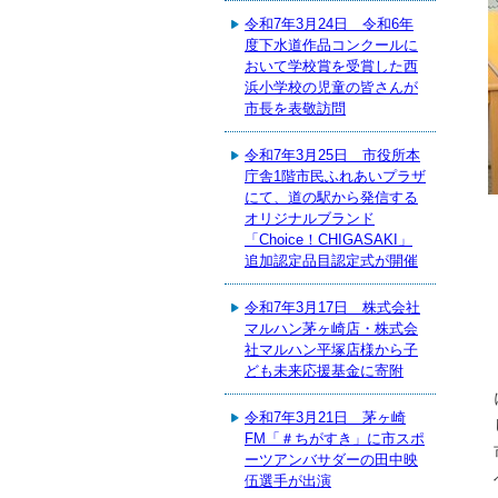
令和7年3月24日 令和6年
度下水道作品コンクールに
おいて学校賞を受賞した西
浜小学校の児童の皆さんが
市長を表敬訪問
令和7年3月25日 市役所本
庁舎1階市民ふれあいプラザ
にて、道の駅から発信する
オリジナルブランド
・白梅短期大学_小玉重夫学長
「Choice！CHIGASAKI」
追加認定品目認定式が開催
令和7年3月17日 株式会社
マルハン茅ヶ崎店・株式会
社マルハン平塚店様から子
ども未来応援基金に寄附
令和7年3月21日 茅ヶ崎
FM「＃ちがすき」に市スポ
ーツアンバサダーの田中映
伍選手が出演