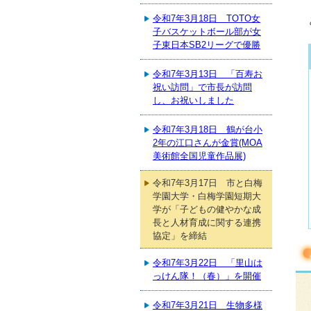
令和7年3月18日 TOTO女
子バスケットボール部が女
子東日本SB2リーグで優勝
令和7年3月13日 「百寿お
祝い訪問」で市長が訪問
し、お祝いしました
令和7年3月18日 鶴が台小
2年の江口さんが金賞(MOA
美術館全国児童作品展)
令和7年3月17日 市と白梅
学園大学・白梅学園短期大
学が「子どもの健やかな成
長と人材育成に関する連携
協定」を締結
令和7年3月22日 「里山は
っけん隊！（春）」を開催
令和7年3月21日 生物多様