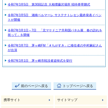
令和7年3月5日 第30回記念 大相撲藤沢場所 招待券寄贈式
令和7年3月5日 湘南ベルマーレ サステナトレセン最終発表イベン
トが開催
令和7年3月1日～7日 「北マケドニア共和国パネル展 春の訪れを
祝って」を開催
令和7年3月7日 茅ヶ崎FM「＃ちがすき」に移住者の中村麻紀さん
が出演
令和7年3月1日 茅ヶ崎市戦没者追悼式を挙行
前のページへ戻る
トップページへ戻る
携帯サイト
サイトマップ