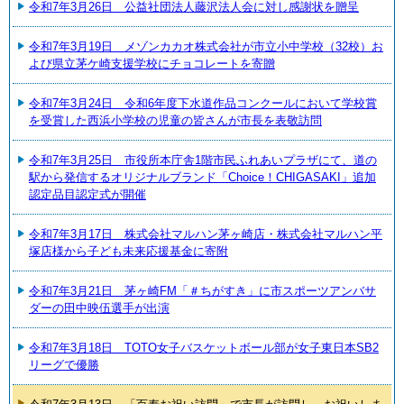
令和7年3月26日 公益社団法人藤沢法人会に対し感謝状を贈呈
令和7年3月19日 メゾンカカオ株式会社が市立小中学校（32校）お
よび県立茅ケ崎支援学校にチョコレートを寄贈
令和7年3月24日 令和6年度下水道作品コンクールにおいて学校賞
を受賞した西浜小学校の児童の皆さんが市長を表敬訪問
令和7年3月25日 市役所本庁舎1階市民ふれあいプラザにて、道の
駅から発信するオリジナルブランド「Choice！CHIGASAKI」追加
認定品目認定式が開催
令和7年3月17日 株式会社マルハン茅ヶ崎店・株式会社マルハン平
塚店様から子ども未来応援基金に寄附
令和7年3月21日 茅ヶ崎FM「＃ちがすき」に市スポーツアンバサ
ダーの田中映伍選手が出演
令和7年3月18日 TOTO女子バスケットボール部が女子東日本SB2
リーグで優勝