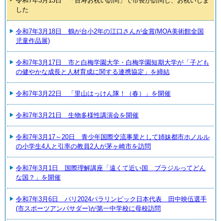
令和7年3月13日 「百寿お祝い訪問」で市長が訪問し、お祝いしま
した
令和7年3月18日 鶴が台小2年の江口さんが金賞(MOA美術館全国
児童作品展)
令和7年3月17日 市と白梅学園大学・白梅学園短期大学が「子ども
の健やかな成長と人材育成に関する連携協定」を締結
令和7年3月22日 「里山はっけん隊！（春）」を開催
令和7年3月21日 生物多様性講演会を開催
令和7年3月17～20日 青少年国際交流事業として姉妹都市ホノルル
の小学生4人と引率の教員2人が茅ヶ崎市を訪問
令和7年3月1日 国際理解講座「遠くて近い国 ブラジルってどん
な国？」を開催
令和7年3月6日 パリ2024パラリンピック日本代表 田中映伍選手
(市スポーツアンバサダー)が第一中学校に母校訪問