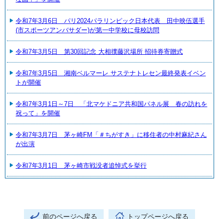
令和7年3月6日 パリ2024パラリンピック日本代表 田中映伍選手
(市スポーツアンバサダー)が第一中学校に母校訪問
令和7年3月5日 第30回記念 大相撲藤沢場所 招待券寄贈式
令和7年3月5日 湘南ベルマーレ サステナトレセン最終発表イベン
トが開催
令和7年3月1日～7日 「北マケドニア共和国パネル展 春の訪れを
祝って」を開催
令和7年3月7日 茅ヶ崎FM「＃ちがすき」に移住者の中村麻紀さん
が出演
令和7年3月1日 茅ヶ崎市戦没者追悼式を挙行
前のページへ戻る
トップページへ戻る