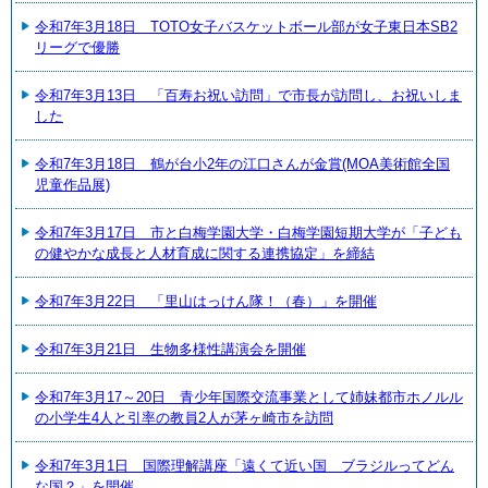
令和7年3月18日 TOTO女子バスケットボール部が女子東日本SB2
リーグで優勝
令和7年3月13日 「百寿お祝い訪問」で市長が訪問し、お祝いしま
した
令和7年3月18日 鶴が台小2年の江口さんが金賞(MOA美術館全国
児童作品展)
令和7年3月17日 市と白梅学園大学・白梅学園短期大学が「子ども
の健やかな成長と人材育成に関する連携協定」を締結
令和7年3月22日 「里山はっけん隊！（春）」を開催
令和7年3月21日 生物多様性講演会を開催
令和7年3月17～20日 青少年国際交流事業として姉妹都市ホノルル
の小学生4人と引率の教員2人が茅ヶ崎市を訪問
令和7年3月1日 国際理解講座「遠くて近い国 ブラジルってどん
な国？」を開催