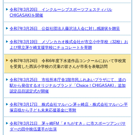
令和7年3月20日 インクルーシブスポーツフェスティバル
CHIGASAKIを開催
令和7年3月26日 公益社団法人藤沢法人会に対し感謝状を贈呈
令和7年3月19日 メゾンカカオ株式会社が市立小中学校（32校）お
よび県立茅ケ崎支援学校にチョコレートを寄贈
令和7年3月24日 令和6年度下水道作品コンクールにおいて学校賞
を受賞した西浜小学校の児童の皆さんが市長を表敬訪問
令和7年3月25日 市役所本庁舎1階市民ふれあいプラザにて、道の
駅から発信するオリジナルブランド「Choice！CHIGASAKI」追加
認定品目認定式が開催
令和7年3月17日 株式会社マルハン茅ヶ崎店・株式会社マルハン平
塚店様から子ども未来応援基金に寄附
令和7年3月21日 茅ヶ崎FM「＃ちがすき」に市スポーツアンバサ
ダーの田中映伍選手が出演