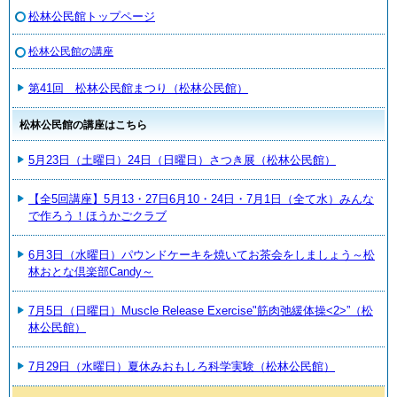
松林公民館トップページ
松林公民館の講座
第41回 松林公民館まつり（松林公民館）
松林公民館の講座はこちら
5月23日（土曜日）24日（日曜日）さつき展（松林公民館）
【全5回講座】5月13・27日6月10・24日・7月1日（全て水）みんな
で作ろう！ほうかごクラブ
6月3日（水曜日）パウンドケーキを焼いてお茶会をしましょう～松
林おとな倶楽部Candy～
7月5日（日曜日）Muscle Release Exercise"筋肉弛緩体操<2>”（松
林公民館）
7月29日（水曜日）夏休みおもしろ科学実験（松林公民館）