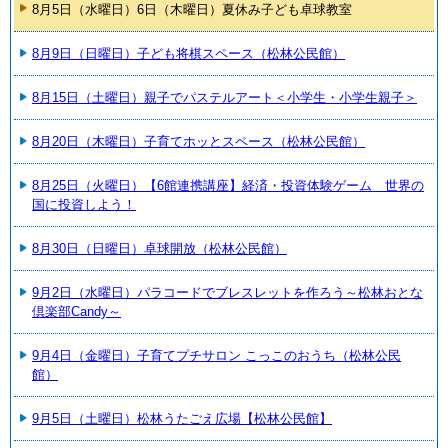
8月5日（水曜日）6日（木曜日）夏休み子ども卓球教室
8月9日（日曜日）子ども将棋スペース（松林公民館）
8月15日（土曜日）親子でパステルアート＜小学生・小学生親子＞
8月20日（木曜日）子育てホッとスペース（松林公民館）
8月25日（火曜日）【6館連携講座】経済・投資体験ゲーム 世界の
国に投資しよう！
8月30日（日曜日）卓球開放（松林公民館）
9月2日（水曜日）パラコードでブレスレットを作ろう～松林おとな
倶楽部Candy～
9月4日（金曜日）子育てプチサロン こっこのおうち（松林公民
館）
9月5日（土曜日）松林うたごえ広場【松林公民館】