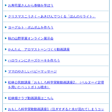
お寿司屋さんから巻物を学ぼう
クリスマスこうさく～あきびんでつくる「ほんのりライト」
ヨーグルト・ポムポムを作ろう
秋の山野草展オンライン展示会
かんたん アロマストーンづくり動画講座
ハロウィンにチーズケーキを作ろう
ママのやさしいベビーマッサージ
松林公民館講座「おもしろ科学実験動画講座2」（ベルヌーイ定理
を用いたペットボトル噴水）
松林畑クラブ動画講座はこちら
おもしろ科学実験動画講座1（注ぎすぎると水が流れてしまうコッ