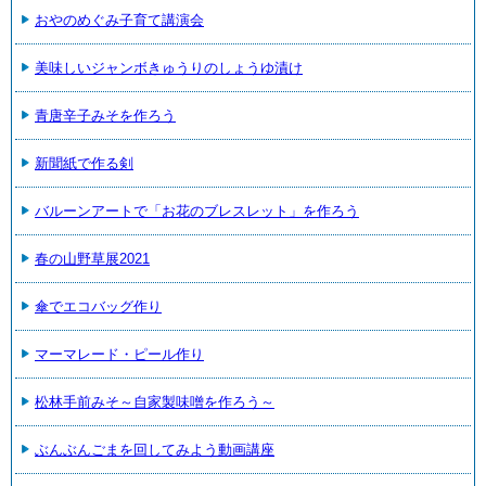
おやのめぐみ子育て講演会
美味しいジャンボきゅうりのしょうゆ漬け
青唐辛子みそを作ろう
新聞紙で作る剣
バルーンアートで「お花のブレスレット」を作ろう
春の山野草展2021
傘でエコバッグ作り
マーマレード・ピール作り
松林手前みそ～自家製味噌を作ろう～
ぶんぶんごまを回してみよう動画講座