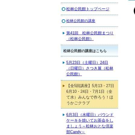
松林公民館トップページ
松林公民館の講座
第41回 松林公民館まつり
（松林公民館）
松林公民館の講座はこちら
5月23日（土曜日）24日
（日曜日）さつき展（松林
公民館）
【全5回講座】5月13・27日
6月10・24日・7月1日（全
て水）みんなで作ろう！ほ
うかごクラブ
6月3日（水曜日）パウンド
ケーキを焼いてお茶会をし
ましょう～松林おとな倶楽
部Candy～