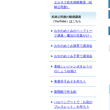
エルネス吹矢体験教室（松
林公民館）
松林公民館の動画講座
（YouTube）はこちら
おやのめぐみのペップトー
ク講座～魔法の言葉がけ～
おやのめぐみ孫育て講演会
おやのめぐみ子育て講演会
美味しいジャンボきゅうり
のしょうゆ漬け
青唐辛子みそを作ろう
新聞紙で作る剣
バルーンアートで「お花の
ブレスレット」を作ろう