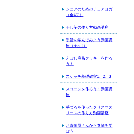
シニアのためのチェアヨガ
（全4回）
干し芋の作り方動画講座
手話を学んでみよう動画講
座（全5回）
えぼし麻呂クッキーを作ろ
う！
スケッチ基礎教室1、2、3
スコーンを作ろう！動画講
座
芋づるを使ったクリスマス
リースの作り方動画講座
お寿司屋さんから巻物を学
ぼう