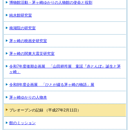
博物館活動・茅ヶ崎ゆかりの人物館の使命と役割
純水館研究室
南湖院の研究室
茅ヶ崎の映画史研究室
茅ヶ崎の関東大震災研究室
令和7年度後期企画展 「山田耕筰展 童謡『赤とんぼ』誕生と茅
ヶ崎」
令和8年度企画展 「ひとが綴る茅ヶ崎の物語」展
茅ヶ崎ゆかりの人物本
プレオープンの記録 （平成27年2月11日）
館のミッション