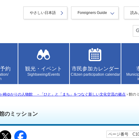
やさしい日本語
Foreigners Guide
読み
予約
観光・イベント
市民参加カレンダー
ation/
Sightseeing/Events
Citizen participation calendar
Municip
n
ヶ崎ゆかりの人物館 －「ひと」と「まち」をつなぐ新しい文化交流の拠点
› 館の
館のミッション
ページ番号 C103