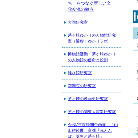
ち」をつなぐ新しい文
化交流の拠点
大岡研究室
茅ヶ崎ゆかりの人物館研究
室（通称：ゆかりラボ）
博物館活動・茅ヶ崎ゆかり
の人物館の使命と役割
純水館研究室
南湖院の研究室
茅ヶ崎の映画史研究室
茅ヶ崎の関東大震災研究室
令和7年度後期企画展 「山
田耕筰展 童謡『赤とん
ぼ』誕生と茅ヶ崎」