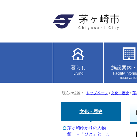
暮らし
施設案内・
Living
Facility inform
reservatio
現在の位置：
トップページ
›
文化・歴史
›
茅
文化・歴史
茅ヶ崎ゆかりの人物
館 －「ひと」と「ま