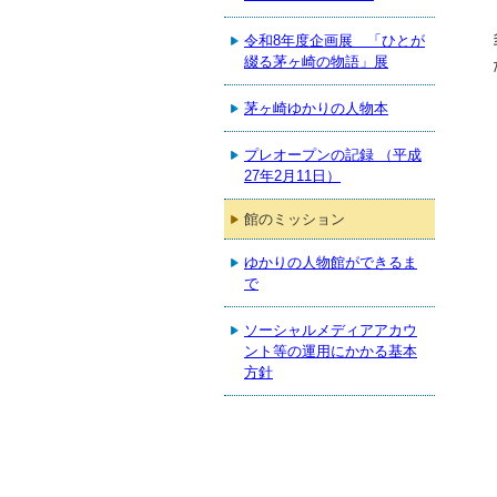
令和8年度企画展 「ひとが
綴る茅ヶ崎の物語」展
茅ヶ崎ゆかりの人物本
プレオープンの記録 （平成
27年2月11日）
館のミッション
ゆかりの人物館ができるま
で
ソーシャルメディアアカウ
ント等の運用にかかる基本
方針