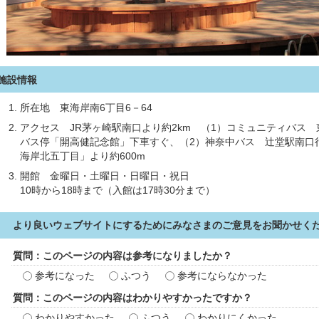
施設情報
所在地 東海岸南6丁目6－64
アクセス JR茅ヶ崎駅南口より約2km （1）コミュニティバ
バス停「開高健記念館」下車すぐ、（2）神奈中バス 辻堂駅南口行
海岸北五丁目」より約600m
開館 金曜日・土曜日・日曜日・祝日
10時から18時まで（入館は17時30分まで）
より良いウェブサイトにするためにみなさまのご意見をお聞かせく
質問：このページの内容は参考になりましたか？
参考になった
ふつう
参考にならなかった
質問：このページの内容はわかりやすかったですか？
わかりやすかった
ふつう
わかりにくかった