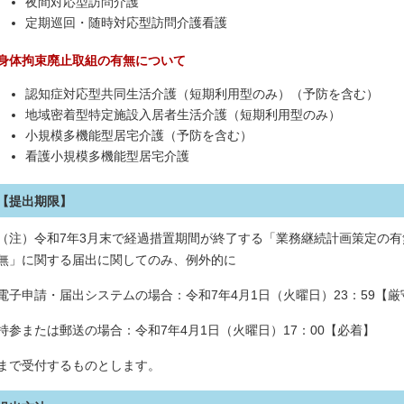
夜間対応型訪問介護
定期巡回・随時対応型訪問介護看護
身体拘束廃止取組の有無について
認知症対応型共同生活介護（短期利用型のみ）（予防を含む）
地域密着型特定施設入居者生活介護（短期利用型のみ）
小規模多機能型居宅介護（予防を含む）
看護小規模多機能型居宅介護
【提出期限】
（注）令和7年3月末で経過措置期間が終了する「業務継続計画策定の
無」に関する届出に関してのみ、例外的に
電子申請・届出システムの場合：令和7年4月1日（火曜日）23：59【厳
持参または郵送の場合：令和7年4月1日（火曜日）17：00【必着】
まで受付するものとします。