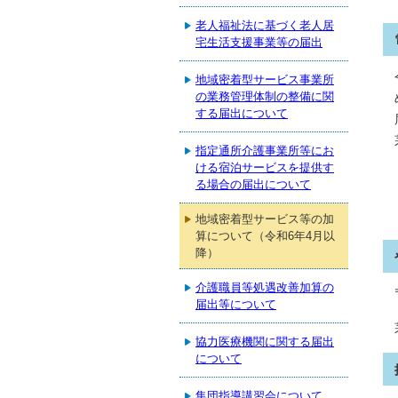
老人福祉法に基づく老人居
宅生活支援事業等の届出
地域密着型サービス事業所
の業務管理体制の整備に関
する届出について
指定通所介護事業所等にお
ける宿泊サービスを提供す
る場合の届出について
地域密着型サービス等の加
算について（令和6年4月以
降）
介護職員等処遇改善加算の
届出等について
協力医療機関に関する届出
について
集団指導講習会について