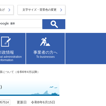
上げ
文字サイズ・背景色の変更
市政情報
事業者の方へ
al administration
To businesses
information
加算について（令和6年4月以降）
降）
7514
更新日 令和8年6月15日