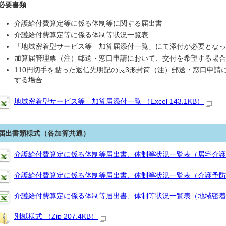
必要書類
介護給付費算定等に係る体制等に関する届出書
介護給付費算定等に係る体制等状況一覧表
「地域密着型サービス等 加算届添付一覧」にて添付が必要となっ
加算届管理票（注）郵送・窓口申請において、交付を希望する場合
110円切手を貼った返信先明記の長3形封筒（注）郵送・窓口申請
する場合
地域密着型サービス等 加算届添付一覧 （Excel 143.1KB）
届出書類様式（各加算共通）
介護給付費算定に係る体制等届出書、体制等状況一覧表（居宅介護支援） 
介護給付費算定に係る体制等届出書、体制等状況一覧表（介護予防支援） 
介護給付費算定に係る体制等届出書、体制等状況一覧表（地域密着型サービ
別紙様式 （Zip 207.4KB）