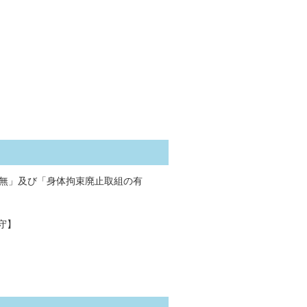
有無」及び「身体拘束廃止取組の有
守】