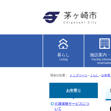
暮らし
施設案内・
Living
Facility inform
reservatio
現在の位置：
トップページ
›
くらし
›
お年寄
お年寄り
介護保険サービスにつ
いて