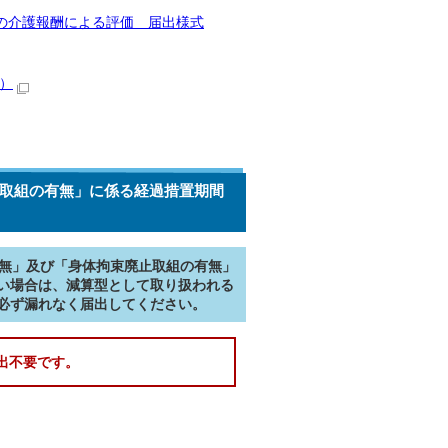
の介護報酬による評価 届出様式
B）
止取組の有無」に係る経過措置期間
有無」及び「身体拘束廃止取組の有無」
い場合は、減算型として取り扱われる
必ず漏れなく届出してください。
出不要です。