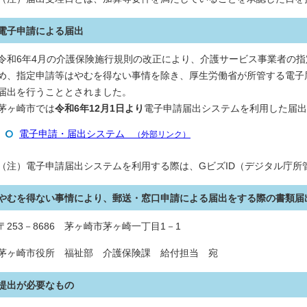
電子申請による届出
令和6年4月の介護保険施行規則の改正により、介護サービス事業者の
め、指定申請等はやむを得ない事情を除き、厚生労働省が所管する電子
届出を行うこととされました。
茅ヶ崎市では
令和6年12月1日より
電子申請届出システムを利用した届出
電子申請・届出システム
（外部リンク）
（注）電子申請届出システムを利用する際は、GビズID（デジタル庁所
やむを得ない事情により、郵送・窓口申請による届出をする際の書類届
〒253－8686 茅ヶ崎市茅ヶ崎一丁目1－1
茅ヶ崎市役所 福祉部 介護保険課 給付担当 宛
提出が必要なもの