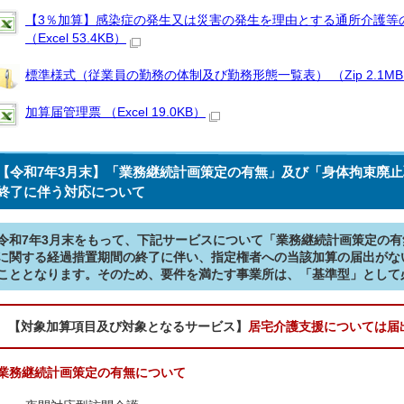
【3％加算】感染症の発生又は災害の発生を理由とする通所介護等
（Excel 53.4KB）
標準様式（従業員の勤務の体制及び勤務形態一覧表） （Zip 2.1M
加算届管理票 （Excel 19.0KB）
【令和7年3月末】「業務継続計画策定の有無」及び「身体拘束廃
終了に伴う対応について
令和7年3月末をもって、下記サービスについて「業務継続計画策定の
に関する経過措置期間の終了に伴い、指定権者への当該加算の届出がな
こととなります。そのため、要件を満たす事業所は、「基準型」として
【対象加算項目及び対象となるサービス】
居宅介護支援については届
業務継続計画策定の有無について