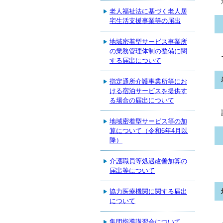
老人福祉法に基づく老人居
宅生活支援事業等の届出
地域密着型サービス事業所
の業務管理体制の整備に関
する届出について
指定通所介護事業所等にお
ける宿泊サービスを提供す
る場合の届出について
地域密着型サービス等の加
算について（令和6年4月以
降）
介護職員等処遇改善加算の
届出等について
協力医療機関に関する届出
について
集団指導講習会について