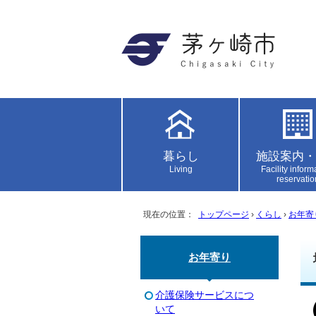
暮らし
施設案内・
Living
Facility inform
reservatio
現在の位置：
トップページ
›
くらし
›
お年寄
お年寄り
介護保険サービスにつ
いて