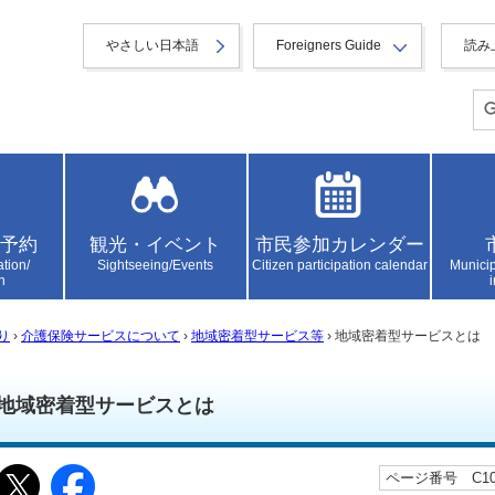
やさしい日本語
Foreigners Guide
読み
予約
観光・イベント
市民参加カレンダー
ation/
Sightseeing/Events
Citizen participation calendar
Municip
n
り
›
介護保険サービスについて
›
地域密着型サービス等
› 地域密着型サービスとは
地域密着型サービスとは
ページ番号 C100