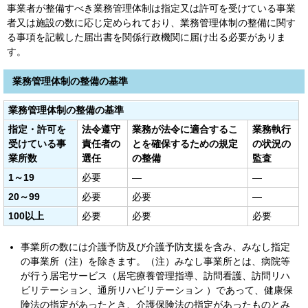
事業者が整備すべき業務管理体制は指定又は許可を受けている事業
者又は施設の数に応じ定められており、業務管理体制の整備に関す
る事項を記載した届出書を関係行政機関に届け出る必要がありま
す。
業務管理体制の整備の基準
業務管理体制の整備の基準
指定・許可を
法令遵守
業務が法令に適合するこ
業務執行
受けている事
責任者の
とを
確保するための規定
の状況の
業所数
選任
の整備
監査
1～19
必要
―
―
20～99
必要
必要
―
100以上
必要
必要
必要
事業所の数には介護予防及び介護予防支援を含み、みなし指定
の事業所（注）を除きます。（注）みなし事業所とは、病院等
が行う居宅サービス（居宅療養管理指導、訪問看護、訪問リハ
ビリテーション、通所リハビリテーション ）であって、健康保
険法の指定があったとき、介護保険法の指定があったものとみ