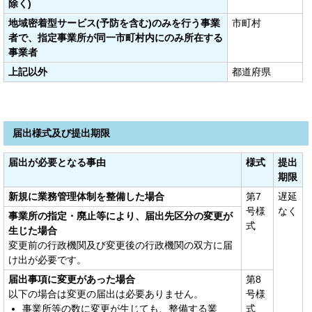
除く)
地域密着型サービス(予防を含む)のみを行う事業
市町村
者で、指定事業所が同一市町村内にのみ所在する
事業者
上記以外
都道府県
届出様式及び提出期限
届出が必要となる事由
様式
提出
期限
新規に業務管理体制を整備した場合
第7
遅延
号様
なく
事業所の指定・廃止等により、届出先区分の変更が
式
生じた場合
変更前の行政機関及び変更後の行政機関の双方に届
け出が必要です。
届出事項に変更があった場合
第8
以下の場合は変更の届出は必要ありません。
号様
事業所等の数に変更が生じても、整備する業
式