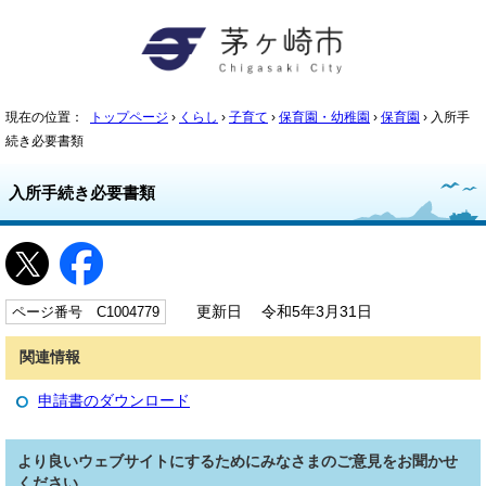
現在の位置：
トップページ
›
くらし
›
子育て
›
保育園・幼稚園
›
保育園
› 入所手
続き必要書類
入所手続き必要書類
ページ番号 C1004779
更新日 令和5年3月31日
関連情報
申請書のダウンロード
より良いウェブサイトにするためにみなさまのご意見をお聞かせ
ください