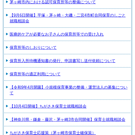
茅ヶ崎市内における認可保育所等の整備について
【9月6日開催】平塚・茅ヶ崎・大磯・二宮4市町合同保育のしごと
就職相談会
医療的ケアが必要なお子さんの保育所等での受け入れ
保育所等のしおりについて
保育所入所待機通知書の発行、申請書写し送付依頼について
保育所等の適正利用について
【令和9年4月開園】小規模保育事業の整備・運営法人の募集につい
て
【10月4日開催】ちがさき保育士就職相談会
【神奈川県・鎌倉・藤沢・茅ヶ崎3市合同開催】保育士就職相談会
ちがさき保育士応援策（茅ヶ崎市保育士確保策）