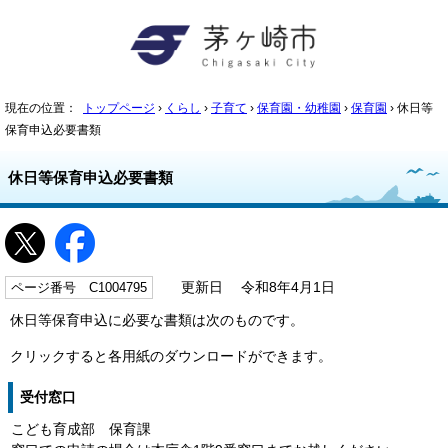
現在の位置：
トップページ
›
くらし
›
子育て
›
保育園・幼稚園
›
保育園
› 休日等
保育申込必要書類
休日等保育申込必要書類
ページ番号 C1004795
更新日 令和8年4月1日
休日等保育申込に必要な書類は次のものです。
クリックすると各用紙のダウンロードができます。
受付窓口
こども育成部 保育課